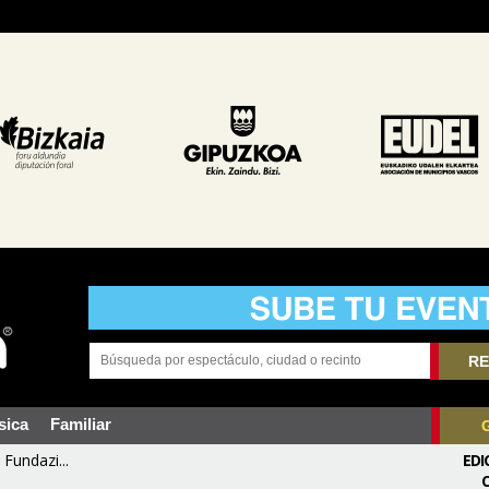
RE
sica
Familiar
Fundazi...
EDI