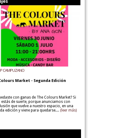
ajes
UP CAMPUZANO
Colours Market - Segunda Edición
uedaste con ganas de The Colours Market? Si
í, estás de suerte, porque anunciamos con
lusión que vuelve a nuestro espacio, en una
da edición y viene para quedarse....
(leer más)