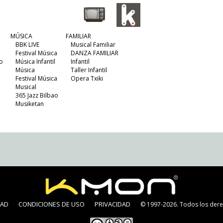
MÚSICA
FAMILIAR
BBK LIVE
Musical Familiar
Festival Música
DANZA FAMILIAR
o
Música Infantil
Infantil
Música
Taller Infantil
Festival Música
Opera Txiki
Musical
365 Jazz Bilbao
Musiketan
DAD
CONDICIONES DE USO
PRIVACIDAD
© 1997-2026. Todos los dere