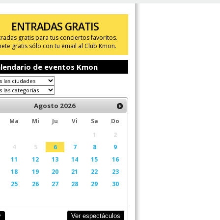
ENTRADAS GRATIS
tradas gratis para tus conciertos favoritos.
ete gratis sólo con tu email al Club Kmon.
lendario de eventos Kmon
Agosto
2026
Ma
Mi
Ju
Vi
Sa
Do
1
2
4
5
6
7
8
9
11
12
13
14
15
16
18
19
20
21
22
23
25
26
27
28
29
30
Ver espectáculos
y