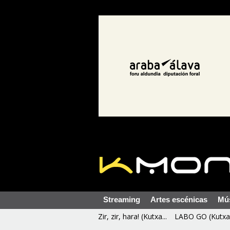
Streaming
Artes escénicas
Mú
Zir, zir, hara! (Kutxa...
LABO GO (Kutxa 