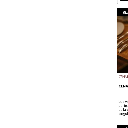
Ga
CENA 
CON B
CENA
Los v
parti
de la
singu