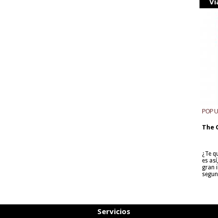
Vi
POP 
The 
¿Te q
es as
gran i
segun
Servicios