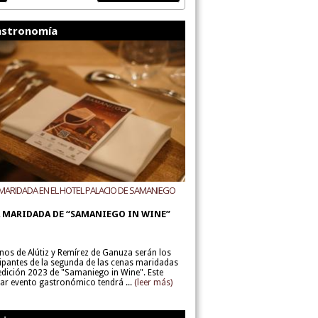
stronomía
MARIDADA EN EL HOTEL PALACIO DE SAMANIEGO
ODEGAS ALÚTIZ Y REMÍREZ DE GANUZA
 MARIDADA DE “SAMANIEGO IN WINE”
inos de Alútiz y Remírez de Ganuza serán los
cipantes de la segunda de las cenas maridadas
 edición 2023 de "Samaniego in Wine". Este
lar evento gastronómico tendrá ...
(leer más)