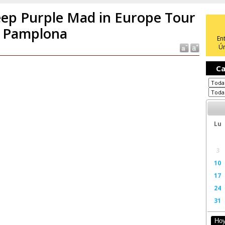
ep Purple Mad in Europe Tour
 Pamplona
En
Ún
Ca
Lu
3
10
17
24
31
Ho