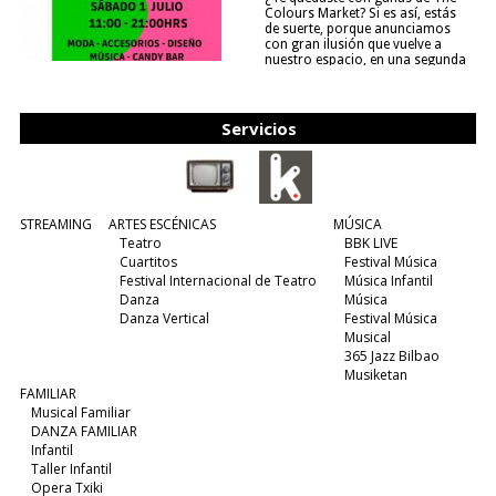
Colours Market? Si es así, estás
de suerte, porque anunciamos
con gran ilusión que vuelve a
nuestro espacio, en una segunda
edición y viene para quedarse....
(leer más)
Servicios
STREAMING
ARTES ESCÉNICAS
MÚSICA
Teatro
BBK LIVE
Cuartitos
Festival Música
Festival Internacional de Teatro
Música Infantil
Danza
Música
Danza Vertical
Festival Música
Musical
365 Jazz Bilbao
Musiketan
FAMILIAR
Musical Familiar
DANZA FAMILIAR
Infantil
Taller Infantil
Opera Txiki