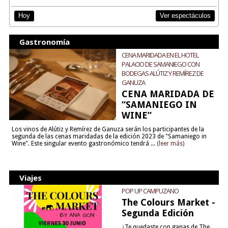
Ver espectáculos
Hoy
Gastronomía
CENA MARIDADA EN EL HOTEL
PALACIO DE SAMANIEGO CON
BODEGAS ALÚTIZ Y REMÍREZ DE
GANUZA
CENA MARIDADA DE
“SAMANIEGO IN
WINE”
Los vinos de Alútiz y Remírez de Ganuza serán los participantes de la
segunda de las cenas maridadas de la edición 2023 de "Samaniego in
Wine". Este singular evento gastronómico tendrá ...
(leer más)
Viajes
POP UP CAMPUZANO
The Colours Market -
Segunda Edición
¿Te quedaste con ganas de The