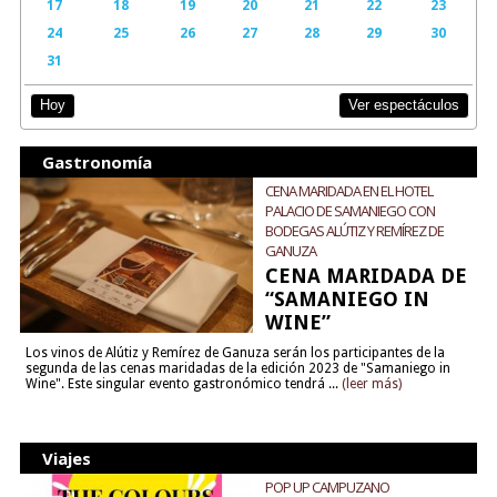
17
18
19
20
21
22
23
24
25
26
27
28
29
30
31
Ver espectáculos
Hoy
Gastronomía
CENA MARIDADA EN EL HOTEL
PALACIO DE SAMANIEGO CON
BODEGAS ALÚTIZ Y REMÍREZ DE
GANUZA
CENA MARIDADA DE
“SAMANIEGO IN
WINE”
Los vinos de Alútiz y Remírez de Ganuza serán los participantes de la
segunda de las cenas maridadas de la edición 2023 de "Samaniego in
Wine". Este singular evento gastronómico tendrá ...
(leer más)
Viajes
POP UP CAMPUZANO