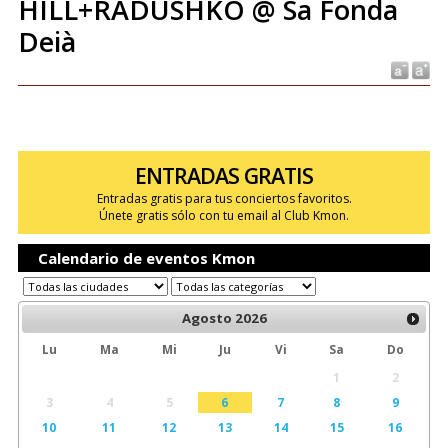
HILL+RADUSHKO @ Sa Fonda
Deià
ENTRADAS GRATIS
Entradas gratis para tus conciertos favoritos.
Únete gratis sólo con tu email al Club Kmon.
Calendario de eventos Kmon
Agosto
2026
Lu
Ma
Mi
Ju
Vi
Sa
Do
1
2
3
4
5
6
7
8
9
10
11
12
13
14
15
16