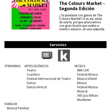
The Colours Market -
Segunda Edición
¿Te quedaste con ganas de The
Colours Market? Si es así, estás
de suerte, porque anunciamos
con gran ilusión que vuelve a
nuestro espacio, en una segunda
edición y viene para quedarse....
(leer más)
Servicios
STREAMING
ARTES ESCÉNICAS
MÚSICA
Teatro
BBK LIVE
Cuartitos
Festival Música
Festival Internacional de Teatro
Música Infantil
Danza
Música
Danza Vertical
Festival Música
Musical
365 Jazz Bilbao
Musiketan
FAMILIAR
Musical Familiar