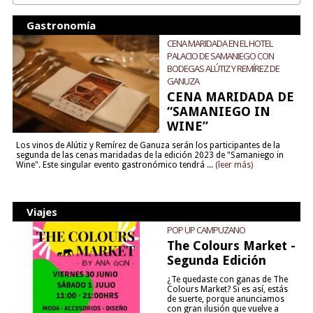
Gastronomía
CENA MARIDADA EN EL HOTEL
PALACIO DE SAMANIEGO CON
BODEGAS ALÚTIZ Y REMÍREZ DE
GANUZA
CENA MARIDADA DE
“SAMANIEGO IN
WINE”
Los vinos de Alútiz y Remírez de Ganuza serán los participantes de la
segunda de las cenas maridadas de la edición 2023 de "Samaniego in
Wine". Este singular evento gastronómico tendrá ...
(leer más)
Viajes
POP UP CAMPUZANO
The Colours Market -
Segunda Edición
¿Te quedaste con ganas de The
Colours Market? Si es así, estás
de suerte, porque anunciamos
con gran ilusión que vuelve a