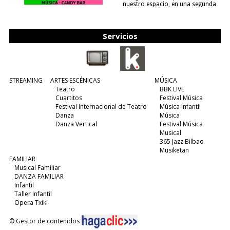
nuestro espacio, en una segunda
edición y viene para quedarse....
(leer más)
Servicios
STREAMING
ARTES ESCÉNICAS
MÚSICA
Teatro
BBK LIVE
Cuartitos
Festival Música
Festival Internacional de Teatro
Música Infantil
Danza
Música
Danza Vertical
Festival Música
Musical
365 Jazz Bilbao
Musiketan
FAMILIAR
Musical Familiar
DANZA FAMILIAR
Infantil
Taller Infantil
Opera Txiki
© Gestor de contenidos