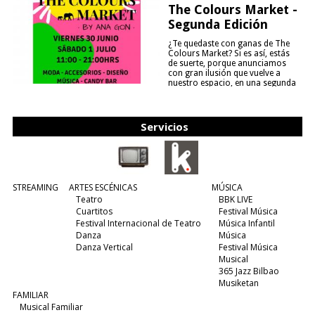
The Colours Market -
Segunda Edición
¿Te quedaste con ganas de The
Colours Market? Si es así, estás
de suerte, porque anunciamos
con gran ilusión que vuelve a
nuestro espacio, en una segunda
edición y viene para quedarse....
(leer más)
Servicios
STREAMING
ARTES ESCÉNICAS
MÚSICA
Teatro
BBK LIVE
Cuartitos
Festival Música
Festival Internacional de Teatro
Música Infantil
Danza
Música
Danza Vertical
Festival Música
Musical
365 Jazz Bilbao
Musiketan
FAMILIAR
Musical Familiar