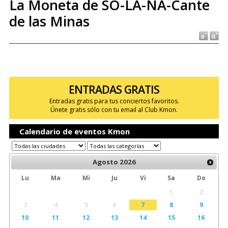
La Moneta de SO-LA-NA-Cante
de las Minas
ENTRADAS GRATIS
Entradas gratis para tus conciertos favoritos.
Únete gratis sólo con tu email al Club Kmon.
Calendario de eventos Kmon
Agosto
2026
Lu
Ma
Mi
Ju
Vi
Sa
Do
1
2
3
4
5
6
7
8
9
10
11
12
13
14
15
16