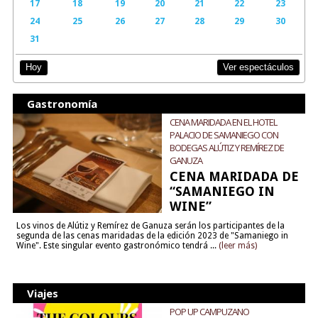
17
18
19
20
21
22
23
24
25
26
27
28
29
30
31
Ver espectáculos
Hoy
Gastronomía
CENA MARIDADA EN EL HOTEL
PALACIO DE SAMANIEGO CON
BODEGAS ALÚTIZ Y REMÍREZ DE
GANUZA
CENA MARIDADA DE
“SAMANIEGO IN
WINE”
Los vinos de Alútiz y Remírez de Ganuza serán los participantes de la
segunda de las cenas maridadas de la edición 2023 de "Samaniego in
Wine". Este singular evento gastronómico tendrá ...
(leer más)
Viajes
POP UP CAMPUZANO