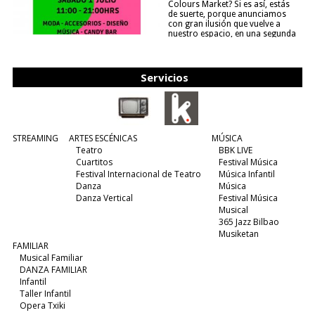
Colours Market? Si es así, estás
de suerte, porque anunciamos
con gran ilusión que vuelve a
nuestro espacio, en una segunda
edición y viene para quedarse....
(leer más)
Servicios
STREAMING
ARTES ESCÉNICAS
MÚSICA
Teatro
BBK LIVE
Cuartitos
Festival Música
Festival Internacional de Teatro
Música Infantil
Danza
Música
Danza Vertical
Festival Música
Musical
365 Jazz Bilbao
Musiketan
FAMILIAR
Musical Familiar
DANZA FAMILIAR
Infantil
Taller Infantil
Opera Txiki