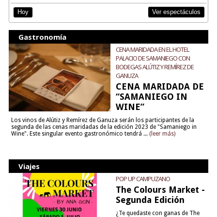
Ver espectáculos
Hoy
Gastronomía
CENA MARIDADA EN EL HOTEL
PALACIO DE SAMANIEGO CON
BODEGAS ALÚTIZ Y REMÍREZ DE
GANUZA
CENA MARIDADA DE
“SAMANIEGO IN
WINE”
Los vinos de Alútiz y Remírez de Ganuza serán los participantes de la
segunda de las cenas maridadas de la edición 2023 de "Samaniego in
Wine". Este singular evento gastronómico tendrá ...
(leer más)
Viajes
POP UP CAMPUZANO
The Colours Market -
Segunda Edición
¿Te quedaste con ganas de The