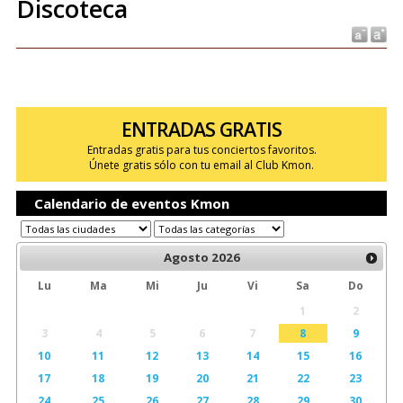
Discoteca
ENTRADAS GRATIS
Entradas gratis para tus conciertos favoritos.
Únete gratis sólo con tu email al Club Kmon.
Calendario de eventos Kmon
Agosto
2026
Lu
Ma
Mi
Ju
Vi
Sa
Do
1
2
3
4
5
6
7
8
9
10
11
12
13
14
15
16
17
18
19
20
21
22
23
24
25
26
27
28
29
30