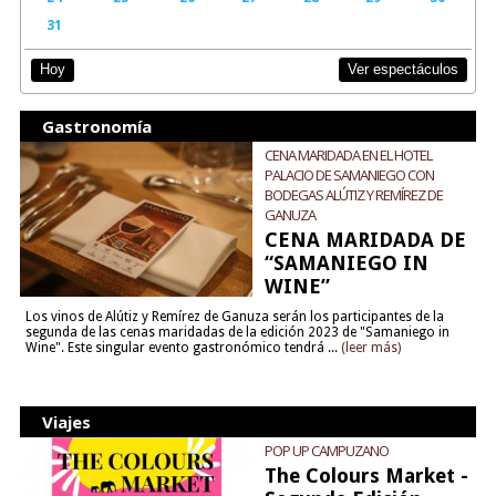
31
Ver espectáculos
Hoy
Gastronomía
CENA MARIDADA EN EL HOTEL
PALACIO DE SAMANIEGO CON
BODEGAS ALÚTIZ Y REMÍREZ DE
GANUZA
CENA MARIDADA DE
“SAMANIEGO IN
WINE”
Los vinos de Alútiz y Remírez de Ganuza serán los participantes de la
segunda de las cenas maridadas de la edición 2023 de "Samaniego in
Wine". Este singular evento gastronómico tendrá ...
(leer más)
Viajes
POP UP CAMPUZANO
The Colours Market -