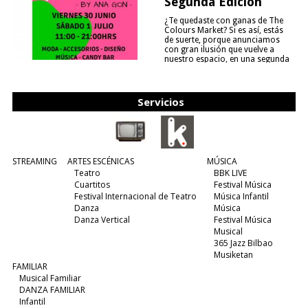
Segunda Edición
¿Te quedaste con ganas de The
Colours Market? Si es así, estás
de suerte, porque anunciamos
con gran ilusión que vuelve a
nuestro espacio, en una segunda
edición y viene para quedarse....
(leer más)
Servicios
STREAMING
ARTES ESCÉNICAS
MÚSICA
Teatro
BBK LIVE
Cuartitos
Festival Música
Festival Internacional de Teatro
Música Infantil
Danza
Música
Danza Vertical
Festival Música
Musical
365 Jazz Bilbao
Musiketan
FAMILIAR
Musical Familiar
DANZA FAMILIAR
Infantil