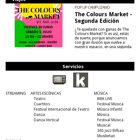
POP UP CAMPUZANO
The Colours Market -
Segunda Edición
¿Te quedaste con ganas de The
Colours Market? Si es así, estás
de suerte, porque anunciamos
con gran ilusión que vuelve a
nuestro espacio, en una segunda
edición y viene para quedarse....
(leer más)
Servicios
STREAMING
ARTES ESCÉNICAS
MÚSICA
Teatro
BBK LIVE
Cuartitos
Festival Música
Festival Internacional de Teatro
Música Infantil
Danza
Música
Danza Vertical
Festival Música
Musical
365 Jazz Bilbao
Musiketan