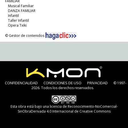
FAMILIAR
Musical Familiar
DANZA FAMILIAR
Infantil
Taller Infantil
Opera Txiki
© Gestor de contenidos
CONFIDENCIALIDAD
CONDICIONES DE USO
PRIVACIDAD
© 1997-
2026. Todos los derechos reservados.
Esta obra está bajo una
licencia de Reconocimiento-NoComercial-
SinObraDerivada 4.0 Internacional de Creative Commons