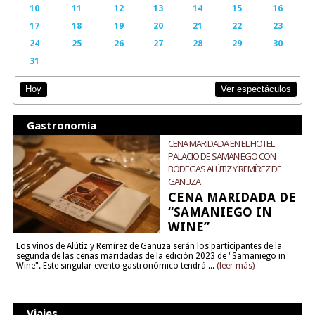
10
11
12
13
14
15
16
17
18
19
20
21
22
23
24
25
26
27
28
29
30
31
Ver espectáculos
Hoy
Gastronomía
CENA MARIDADA EN EL HOTEL
PALACIO DE SAMANIEGO CON
BODEGAS ALÚTIZ Y REMÍREZ DE
GANUZA
CENA MARIDADA DE
“SAMANIEGO IN
WINE”
Los vinos de Alútiz y Remírez de Ganuza serán los participantes de la
segunda de las cenas maridadas de la edición 2023 de "Samaniego in
Wine". Este singular evento gastronómico tendrá ...
(leer más)
Viajes