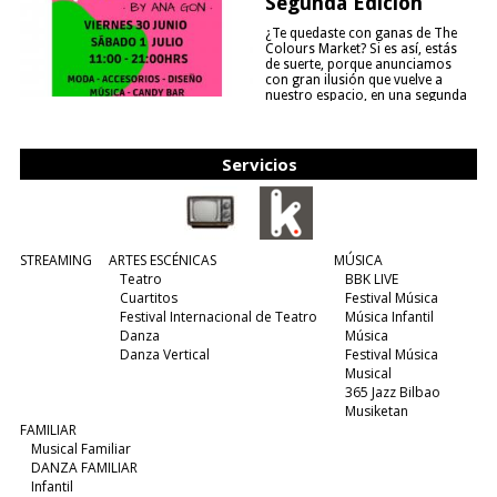
Segunda Edición
¿Te quedaste con ganas de The
Colours Market? Si es así, estás
de suerte, porque anunciamos
con gran ilusión que vuelve a
nuestro espacio, en una segunda
edición y viene para quedarse....
(leer más)
Servicios
STREAMING
ARTES ESCÉNICAS
MÚSICA
Teatro
BBK LIVE
Cuartitos
Festival Música
Festival Internacional de Teatro
Música Infantil
Danza
Música
Danza Vertical
Festival Música
Musical
365 Jazz Bilbao
Musiketan
FAMILIAR
Musical Familiar
DANZA FAMILIAR
Infantil