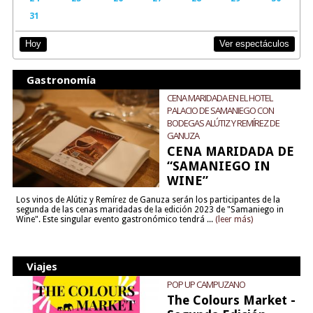
31
Ver espectáculos
Hoy
Gastronomía
CENA MARIDADA EN EL HOTEL
PALACIO DE SAMANIEGO CON
BODEGAS ALÚTIZ Y REMÍREZ DE
GANUZA
CENA MARIDADA DE
“SAMANIEGO IN
WINE”
Los vinos de Alútiz y Remírez de Ganuza serán los participantes de la
segunda de las cenas maridadas de la edición 2023 de "Samaniego in
Wine". Este singular evento gastronómico tendrá ...
(leer más)
Viajes
POP UP CAMPUZANO
The Colours Market -