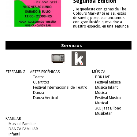
Segunda Edición
¿Te quedaste con ganas de The
Colours Market? Si es así, estás
de suerte, porque anunciamos
con gran ilusión que vuelve a
nuestro espacio, en una segunda
edición y viene para quedarse....
(leer más)
Servicios
STREAMING
ARTES ESCÉNICAS
MÚSICA
Teatro
BBK LIVE
Cuartitos
Festival Música
Festival Internacional de Teatro
Música Infantil
Danza
Música
Danza Vertical
Festival Música
Musical
365 Jazz Bilbao
Musiketan
FAMILIAR
Musical Familiar
DANZA FAMILIAR
Infantil