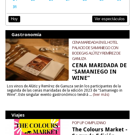
31
Ver espectáculos
Hoy
Gastronomía
CENA MARIDADA EN EL HOTEL
PALACIO DE SAMANIEGO CON
BODEGAS ALÚTIZ Y REMÍREZ DE
GANUZA
CENA MARIDADA DE
“SAMANIEGO IN
WINE”
Los vinos de Alútiz y Remírez de Ganuza serán los participantes de la
segunda de las cenas maridadas de la edición 2023 de "Samaniego in
Wine". Este singular evento gastronómico tendrá ...
(leer más)
Viajes
POP UP CAMPUZANO
The Colours Market -