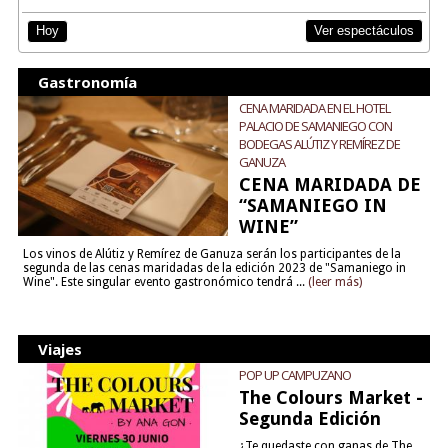
Ver espectáculos
Hoy
Gastronomía
CENA MARIDADA EN EL HOTEL
PALACIO DE SAMANIEGO CON
BODEGAS ALÚTIZ Y REMÍREZ DE
GANUZA
CENA MARIDADA DE
“SAMANIEGO IN
WINE”
Los vinos de Alútiz y Remírez de Ganuza serán los participantes de la
segunda de las cenas maridadas de la edición 2023 de "Samaniego in
Wine". Este singular evento gastronómico tendrá ...
(leer más)
Viajes
POP UP CAMPUZANO
The Colours Market -
Segunda Edición
¿Te quedaste con ganas de The