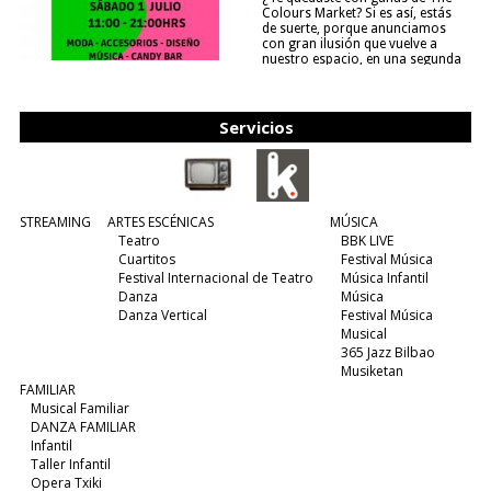
Colours Market? Si es así, estás
de suerte, porque anunciamos
con gran ilusión que vuelve a
nuestro espacio, en una segunda
edición y viene para quedarse....
(leer más)
Servicios
STREAMING
ARTES ESCÉNICAS
MÚSICA
Teatro
BBK LIVE
Cuartitos
Festival Música
Festival Internacional de Teatro
Música Infantil
Danza
Música
Danza Vertical
Festival Música
Musical
365 Jazz Bilbao
Musiketan
FAMILIAR
Musical Familiar
DANZA FAMILIAR
Infantil
Taller Infantil
Opera Txiki