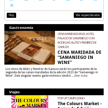
31
Ver espectáculos
Hoy
Gastronomía
CENA MARIDADA EN EL HOTEL
PALACIO DE SAMANIEGO CON
BODEGAS ALÚTIZ Y REMÍREZ DE
GANUZA
CENA MARIDADA DE
“SAMANIEGO IN
WINE”
Los vinos de Alútiz y Remírez de Ganuza serán los participantes de la
segunda de las cenas maridadas de la edición 2023 de "Samaniego in
Wine". Este singular evento gastronómico tendrá ...
(leer más)
Viajes
POP UP CAMPUZANO
The Colours Market -