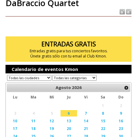
DaBraccio Quartet
ENTRADAS GRATIS
Entradas gratis para tus conciertos favoritos.
Únete gratis sólo con tu email al Club Kmon.
Calendario de eventos Kmon
Agosto
2026
Lu
Ma
Mi
Ju
Vi
Sa
Do
1
2
3
4
5
6
7
8
9
10
11
12
13
14
15
16
17
18
19
20
21
22
23
24
25
26
27
28
29
30