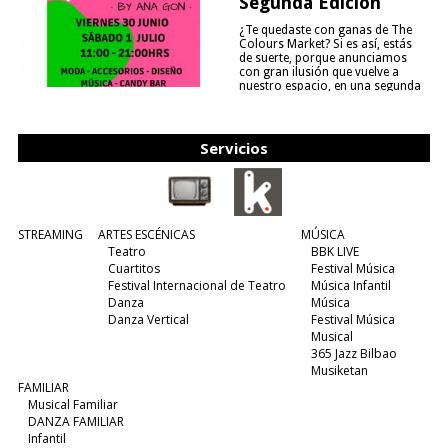
Segunda Edición
¿Te quedaste con ganas de The
Colours Market? Si es así, estás
de suerte, porque anunciamos
con gran ilusión que vuelve a
nuestro espacio, en una segunda
edición y viene para quedarse....
(leer más)
Servicios
STREAMING
ARTES ESCÉNICAS
MÚSICA
Teatro
BBK LIVE
Cuartitos
Festival Música
Festival Internacional de Teatro
Música Infantil
Danza
Música
Danza Vertical
Festival Música
Musical
365 Jazz Bilbao
Musiketan
FAMILIAR
Musical Familiar
DANZA FAMILIAR
Infantil