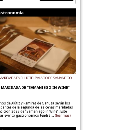
stronomía
MARIDADA EN EL HOTEL PALACIO DE SAMANIEGO
ODEGAS ALÚTIZ Y REMÍREZ DE GANUZA
 MARIDADA DE “SAMANIEGO IN WINE”
inos de Alútiz y Remírez de Ganuza serán los
cipantes de la segunda de las cenas maridadas
 edición 2023 de "Samaniego in Wine". Este
lar evento gastronómico tendrá ...
(leer más)