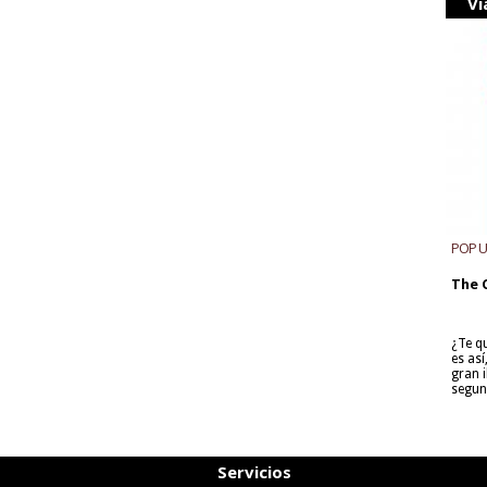
Vi
POP 
The 
¿Te q
es as
gran i
segun
Servicios