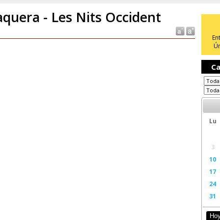
aquera - Les Nits Occident
En
Ún
Ca
Lu
3
10
17
24
31
Ho