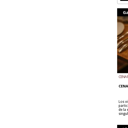
Ga
CENA 
CON B
CENA
Los v
parti
de la
singu