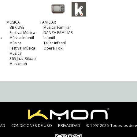
MÚSICA
FAMILIAR
BBK LIVE
Musical Familiar
Festival Música
DANZA FAMILIAR
o
Música Infantil
Infantil
Música
Taller Infantil
Festival Música
Opera Txiki
Musical
365 Jazz Bilbao
Musiketan
DAD
CONDICIONES DE USO
PRIVACIDAD
© 1997-2026. Todos los dere