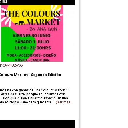
ajes
UP CAMPUZANO
Colours Market - Segunda Edición
uedaste con ganas de The Colours Market? Si
í, estás de suerte, porque anunciamos con
lusión que vuelve a nuestro espacio, en una
da edición y viene para quedarse....
(leer más)