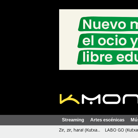
Streaming
Artes escénicas
Mú
Zir, zir, hara! (Kutxa...
LABO GO (Kutxa 