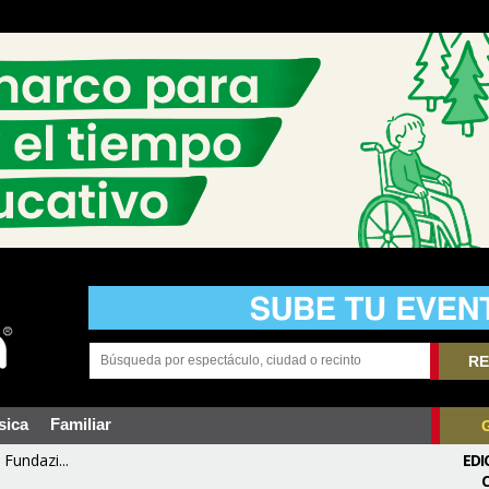
RE
sica
Familiar
Fundazi...
EDI