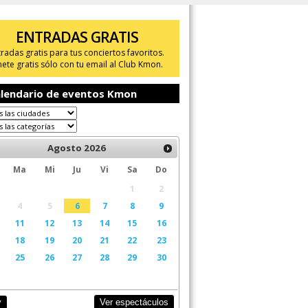
ENTRADAS GRATIS
tradas gratis para tus conciertos favoritos.
ete gratis sólo con tu email al Club Kmon.
lendario de eventos Kmon
Agosto
2026
Ma
Mi
Ju
Vi
Sa
Do
1
2
4
5
6
7
8
9
11
12
13
14
15
16
18
19
20
21
22
23
25
26
27
28
29
30
Ver espectáculos
y