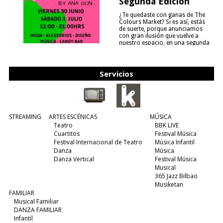
Segunda Edición
¿Te quedaste con ganas de The
Colours Market? Si es así, estás
de suerte, porque anunciamos
con gran ilusión que vuelve a
nuestro espacio, en una segunda
edición y viene para quedarse....
(leer más)
Servicios
STREAMING
ARTES ESCÉNICAS
MÚSICA
Teatro
BBK LIVE
Cuartitos
Festival Música
Festival Internacional de Teatro
Música Infantil
Danza
Música
Danza Vertical
Festival Música
Musical
365 Jazz Bilbao
Musiketan
FAMILIAR
Musical Familiar
DANZA FAMILIAR
Infantil