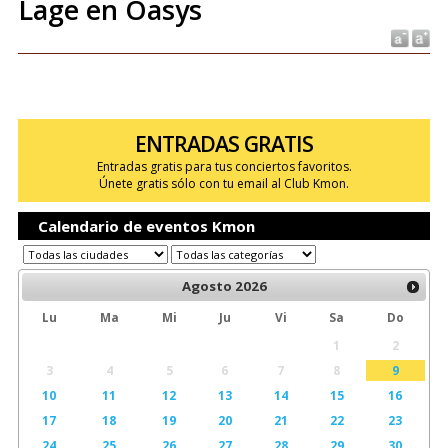
Lage en Oasys
ENTRADAS GRATIS
Entradas gratis para tus conciertos favoritos.
Únete gratis sólo con tu email al Club Kmon.
Calendario de eventos Kmon
Agosto
2026
Lu
Ma
Mi
Ju
Vi
Sa
Do
1
2
3
4
5
6
7
8
9
10
11
12
13
14
15
16
17
18
19
20
21
22
23
24
25
26
27
28
29
30