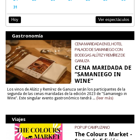
31
Ver espectáculos
Hoy
Gastronomía
CENA MARIDADA EN EL HOTEL
PALACIO DE SAMANIEGO CON
BODEGAS ALÚTIZ Y REMÍREZ DE
GANUZA
CENA MARIDADA DE
“SAMANIEGO IN
WINE”
Los vinos de Alútiz y Remírez de Ganuza serán los participantes de la
segunda de las cenas maridadas de la edición 2023 de "Samaniego in
Wine". Este singular evento gastronómico tendrá ...
(leer más)
Viajes
POP UP CAMPUZANO
The Colours Market -