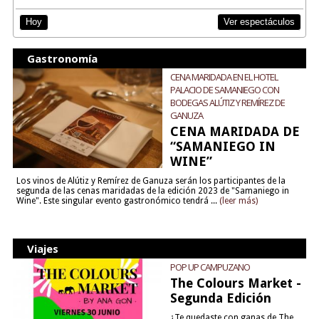
Ver espectáculos
Hoy
Gastronomía
CENA MARIDADA EN EL HOTEL
PALACIO DE SAMANIEGO CON
BODEGAS ALÚTIZ Y REMÍREZ DE
GANUZA
CENA MARIDADA DE
“SAMANIEGO IN
WINE”
Los vinos de Alútiz y Remírez de Ganuza serán los participantes de la
segunda de las cenas maridadas de la edición 2023 de "Samaniego in
Wine". Este singular evento gastronómico tendrá ...
(leer más)
Viajes
POP UP CAMPUZANO
The Colours Market -
Segunda Edición
¿Te quedaste con ganas de The