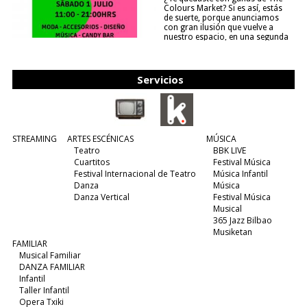
Colours Market? Si es así, estás
de suerte, porque anunciamos
con gran ilusión que vuelve a
nuestro espacio, en una segunda
edición y viene para quedarse....
(leer más)
Servicios
STREAMING
ARTES ESCÉNICAS
MÚSICA
Teatro
BBK LIVE
Cuartitos
Festival Música
Festival Internacional de Teatro
Música Infantil
Danza
Música
Danza Vertical
Festival Música
Musical
365 Jazz Bilbao
Musiketan
FAMILIAR
Musical Familiar
DANZA FAMILIAR
Infantil
Taller Infantil
Opera Txiki