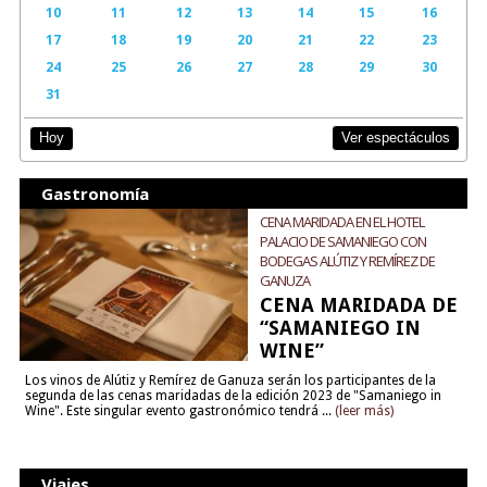
10
11
12
13
14
15
16
17
18
19
20
21
22
23
24
25
26
27
28
29
30
31
Ver espectáculos
Hoy
Gastronomía
CENA MARIDADA EN EL HOTEL
PALACIO DE SAMANIEGO CON
BODEGAS ALÚTIZ Y REMÍREZ DE
GANUZA
CENA MARIDADA DE
“SAMANIEGO IN
WINE”
Los vinos de Alútiz y Remírez de Ganuza serán los participantes de la
segunda de las cenas maridadas de la edición 2023 de "Samaniego in
Wine". Este singular evento gastronómico tendrá ...
(leer más)
Viajes