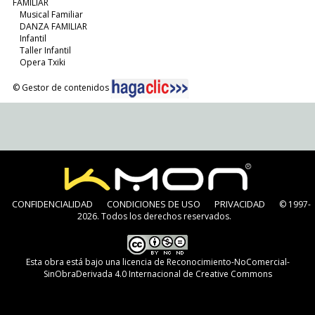
FAMILIAR
Musical Familiar
DANZA FAMILIAR
Infantil
Taller Infantil
Opera Txiki
© Gestor de contenidos
CONFIDENCIALIDAD
CONDICIONES DE USO
PRIVACIDAD
© 1997-
2026. Todos los derechos reservados.
Esta obra está bajo una
licencia de Reconocimiento-NoComercial-
SinObraDerivada 4.0 Internacional de Creative Commons