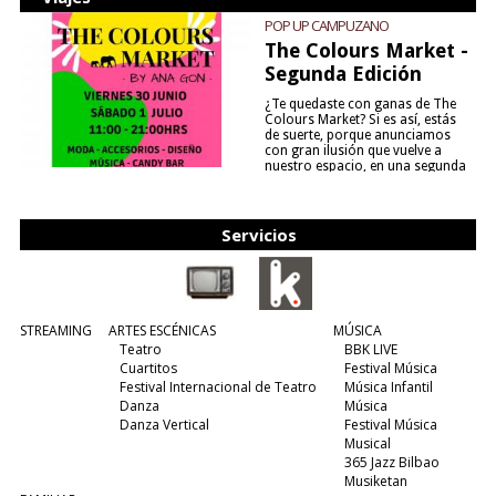
POP UP CAMPUZANO
The Colours Market -
Segunda Edición
¿Te quedaste con ganas de The
Colours Market? Si es así, estás
de suerte, porque anunciamos
con gran ilusión que vuelve a
nuestro espacio, en una segunda
edición y viene para quedarse....
(leer más)
Servicios
STREAMING
ARTES ESCÉNICAS
MÚSICA
Teatro
BBK LIVE
Cuartitos
Festival Música
Festival Internacional de Teatro
Música Infantil
Danza
Música
Danza Vertical
Festival Música
Musical
365 Jazz Bilbao
Musiketan