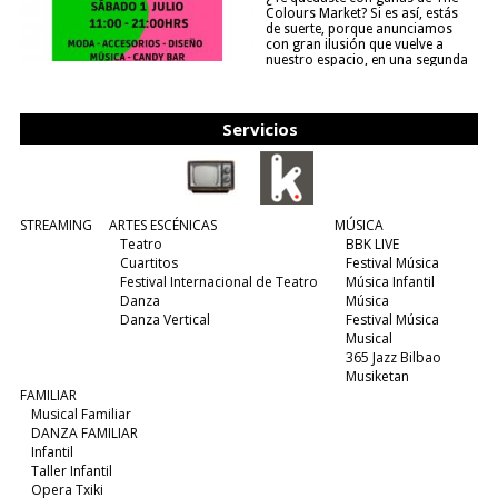
Colours Market? Si es así, estás
de suerte, porque anunciamos
con gran ilusión que vuelve a
nuestro espacio, en una segunda
edición y viene para quedarse....
(leer más)
Servicios
STREAMING
ARTES ESCÉNICAS
MÚSICA
Teatro
BBK LIVE
Cuartitos
Festival Música
Festival Internacional de Teatro
Música Infantil
Danza
Música
Danza Vertical
Festival Música
Musical
365 Jazz Bilbao
Musiketan
FAMILIAR
Musical Familiar
DANZA FAMILIAR
Infantil
Taller Infantil
Opera Txiki