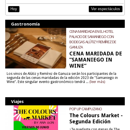
Ver espectáculos
Hoy
Gastronomía
CENA MARIDADA EN EL HOTEL
PALACIO DE SAMANIEGO CON
BODEGAS ALÚTIZ Y REMÍREZ DE
GANUZA
CENA MARIDADA DE
“SAMANIEGO IN
WINE”
Los vinos de Alútiz y Remírez de Ganuza serán los participantes de la
segunda de las cenas maridadas de la edición 2023 de "Samaniego in
Wine". Este singular evento gastronómico tendrá ...
(leer más)
Viajes
POP UP CAMPUZANO
The Colours Market -
Segunda Edición
¿Te quedaste con ganas de The