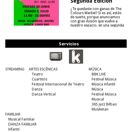
Segunda Edición
¿Te quedaste con ganas de The
Colours Market? Si es así, estás
de suerte, porque anunciamos
con gran ilusión que vuelve a
nuestro espacio, en una segunda
edición y viene para quedarse....
(leer más)
Servicios
STREAMING
ARTES ESCÉNICAS
MÚSICA
Teatro
BBK LIVE
Cuartitos
Festival Música
Festival Internacional de Teatro
Música Infantil
Danza
Música
Danza Vertical
Festival Música
Musical
365 Jazz Bilbao
Musiketan
FAMILIAR
Musical Familiar
DANZA FAMILIAR
Infantil