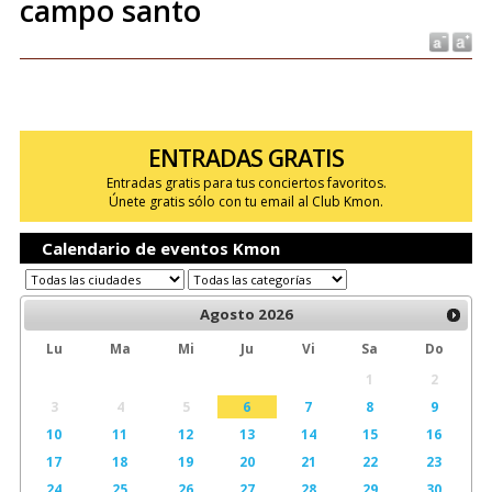
campo santo
ENTRADAS GRATIS
Entradas gratis para tus conciertos favoritos.
Únete gratis sólo con tu email al Club Kmon.
Calendario de eventos Kmon
Agosto
2026
Lu
Ma
Mi
Ju
Vi
Sa
Do
1
2
3
4
5
6
7
8
9
10
11
12
13
14
15
16
17
18
19
20
21
22
23
24
25
26
27
28
29
30