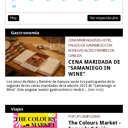
31
Ver espectáculos
Hoy
Gastronomía
CENA MARIDADA EN EL HOTEL
PALACIO DE SAMANIEGO CON
BODEGAS ALÚTIZ Y REMÍREZ DE
GANUZA
CENA MARIDADA DE
“SAMANIEGO IN
WINE”
Los vinos de Alútiz y Remírez de Ganuza serán los participantes de la
segunda de las cenas maridadas de la edición 2023 de "Samaniego in
Wine". Este singular evento gastronómico tendrá ...
(leer más)
Viajes
POP UP CAMPUZANO
The Colours Market -