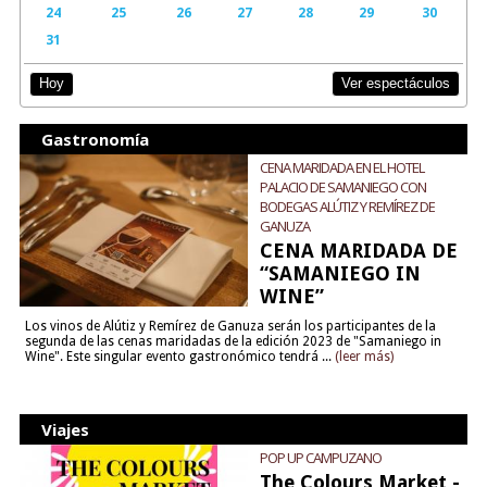
24
25
26
27
28
29
30
31
Ver espectáculos
Hoy
Gastronomía
CENA MARIDADA EN EL HOTEL
PALACIO DE SAMANIEGO CON
BODEGAS ALÚTIZ Y REMÍREZ DE
GANUZA
CENA MARIDADA DE
“SAMANIEGO IN
WINE”
Los vinos de Alútiz y Remírez de Ganuza serán los participantes de la
segunda de las cenas maridadas de la edición 2023 de "Samaniego in
Wine". Este singular evento gastronómico tendrá ...
(leer más)
Viajes
POP UP CAMPUZANO
The Colours Market -