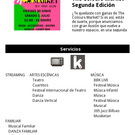
Segunda Edición
¿Te quedaste con ganas de The
Colours Market? Si es así, estás
de suerte, porque anunciamos
con gran ilusión que vuelve a
nuestro espacio, en una segunda
edición y viene para quedarse....
(leer más)
Servicios
STREAMING
ARTES ESCÉNICAS
MÚSICA
Teatro
BBK LIVE
Cuartitos
Festival Música
Festival Internacional de Teatro
Música Infantil
Danza
Música
Danza Vertical
Festival Música
Musical
365 Jazz Bilbao
Musiketan
FAMILIAR
Musical Familiar
DANZA FAMILIAR