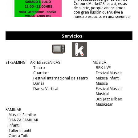
Colours Market? Si es así, estás
de suerte, porque anunciamos
con gran ilusión que vuelve a
nuestro espacio, en una segunda
edición y viene para quedarse....
(leer más)
Servicios
STREAMING
ARTES ESCÉNICAS
MÚSICA
Teatro
BBK LIVE
Cuartitos
Festival Música
Festival Internacional de Teatro
Música Infantil
Danza
Música
Danza Vertical
Festival Música
Musical
365 Jazz Bilbao
Musiketan
FAMILIAR
Musical Familiar
DANZA FAMILIAR
Infantil
Taller Infantil
Opera Txiki