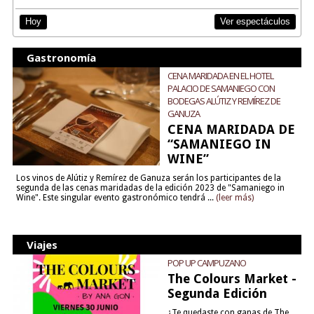
Ver espectáculos
Hoy
Gastronomía
CENA MARIDADA EN EL HOTEL
PALACIO DE SAMANIEGO CON
BODEGAS ALÚTIZ Y REMÍREZ DE
GANUZA
CENA MARIDADA DE
“SAMANIEGO IN
WINE”
Los vinos de Alútiz y Remírez de Ganuza serán los participantes de la
segunda de las cenas maridadas de la edición 2023 de "Samaniego in
Wine". Este singular evento gastronómico tendrá ...
(leer más)
Viajes
POP UP CAMPUZANO
The Colours Market -
Segunda Edición
¿Te quedaste con ganas de The