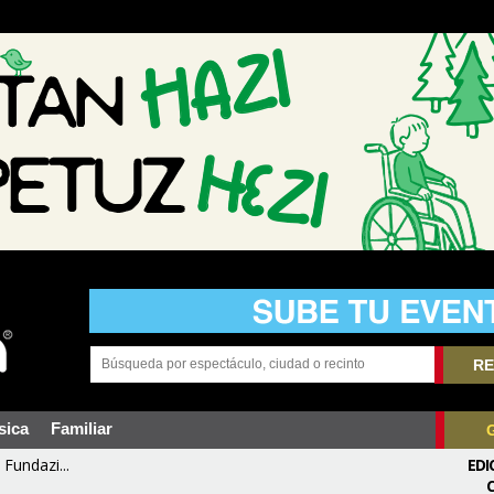
RE
sica
Familiar
Fundazi...
EDI