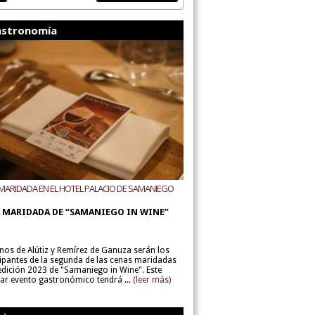
stronomía
MARIDADA EN EL HOTEL PALACIO DE SAMANIEGO
ODEGAS ALÚTIZ Y REMÍREZ DE GANUZA
 MARIDADA DE “SAMANIEGO IN WINE”
inos de Alútiz y Remírez de Ganuza serán los
cipantes de la segunda de las cenas maridadas
 edición 2023 de "Samaniego in Wine". Este
lar evento gastronómico tendrá ...
(leer más)