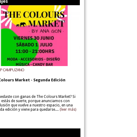
ajes
UP CAMPUZANO
Colours Market - Segunda Edición
uedaste con ganas de The Colours Market? Si
í, estás de suerte, porque anunciamos con
lusión que vuelve a nuestro espacio, en una
da edición y viene para quedarse....
(leer más)