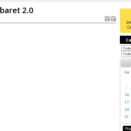
baret 2.0
En
Ún
Ca
Lu
3
10
17
24
31
Ho