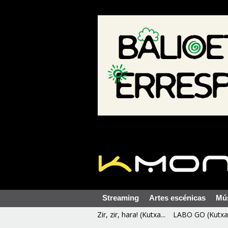
Streaming
Artes escénicas
Mú
Zir, zir, hara! (Kutxa...
LABO GO (Kutxa 