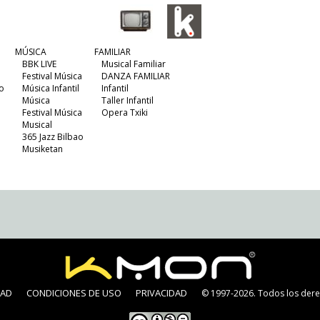
MÚSICA
FAMILIAR
BBK LIVE
Musical Familiar
Festival Música
DANZA FAMILIAR
o
Música Infantil
Infantil
Música
Taller Infantil
Festival Música
Opera Txiki
Musical
365 Jazz Bilbao
Musiketan
DAD
CONDICIONES DE USO
PRIVACIDAD
© 1997-2026. Todos los dere