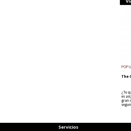
Vi
POP 
The 
¿Te q
es as
gran i
segun
Servicios