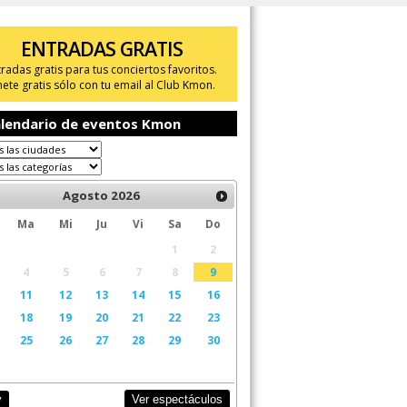
ENTRADAS GRATIS
tradas gratis para tus conciertos favoritos.
ete gratis sólo con tu email al Club Kmon.
lendario de eventos Kmon
Agosto
2026
Ma
Mi
Ju
Vi
Sa
Do
1
2
4
5
6
7
8
9
11
12
13
14
15
16
18
19
20
21
22
23
25
26
27
28
29
30
Ver espectáculos
y