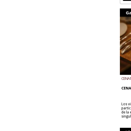
Ga
CENA 
CON B
CENA
Los v
parti
de la
singu