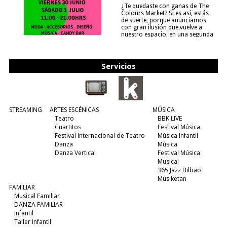
¿Te quedaste con ganas de The
Colours Market? Si es así, estás
de suerte, porque anunciamos
con gran ilusión que vuelve a
nuestro espacio, en una segunda
edición y viene para quedarse....
(leer más)
Servicios
STREAMING
ARTES ESCÉNICAS
MÚSICA
Teatro
BBK LIVE
Cuartitos
Festival Música
Festival Internacional de Teatro
Música Infantil
Danza
Música
Danza Vertical
Festival Música
Musical
365 Jazz Bilbao
Musiketan
FAMILIAR
Musical Familiar
DANZA FAMILIAR
Infantil
Taller Infantil