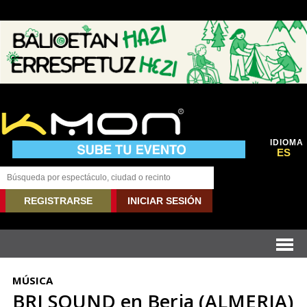
IDIOMA
ES
REGISTRARSE
INICIAR SESIÓN
MÚSICA
BRJ SOUND en Berja (ALMERIA)