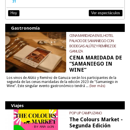
31
Ver espectáculos
Hoy
Gastronomía
CENA MARIDADA EN EL HOTEL
PALACIO DE SAMANIEGO CON
BODEGAS ALÚTIZ Y REMÍREZ DE
GANUZA
CENA MARIDADA DE
“SAMANIEGO IN
WINE”
Los vinos de Alútiz y Remírez de Ganuza serán los participantes de la
segunda de las cenas maridadas de la edición 2023 de "Samaniego in
Wine". Este singular evento gastronómico tendrá ...
(leer más)
Viajes
POP UP CAMPUZANO
The Colours Market -
Segunda Edición