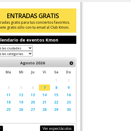
ENTRADAS GRATIS
tradas gratis para tus conciertos favoritos.
ete gratis sólo con tu email al Club Kmon.
lendario de eventos Kmon
Agosto
2026
Ma
Mi
Ju
Vi
Sa
Do
1
2
4
5
6
7
8
9
11
12
13
14
15
16
18
19
20
21
22
23
25
26
27
28
29
30
Ver espectáculos
y