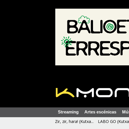
Streaming
Artes escénicas
Mú
Zir, zir, hara! (Kutxa...
LABO GO (Kutxa 