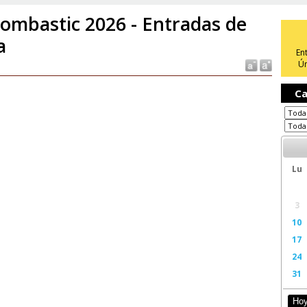
ombastic 2026 - Entradas de
a
En
Ún
Ca
Lu
3
10
17
24
31
Ho