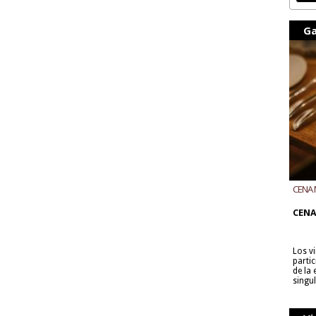
Ga
CENA 
CON B
CENA
Los v
parti
de la
singu