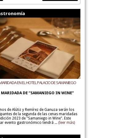
stronomía
MARIDADA EN EL HOTEL PALACIO DE SAMANIEGO
ODEGAS ALÚTIZ Y REMÍREZ DE GANUZA
 MARIDADA DE “SAMANIEGO IN WINE”
inos de Alútiz y Remírez de Ganuza serán los
cipantes de la segunda de las cenas maridadas
 edición 2023 de "Samaniego in Wine". Este
lar evento gastronómico tendrá ...
(leer más)