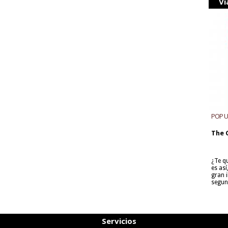
Vi
POP 
The 
¿Te q
es as
gran i
segun
Servicios