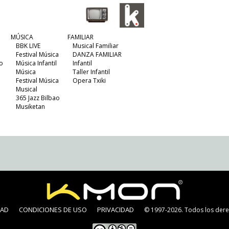
MÚSICA
FAMILIAR
BBK LIVE
Musical Familiar
Festival Música
DANZA FAMILIAR
o
Música Infantil
Infantil
Música
Taller Infantil
Festival Música
Opera Txiki
Musical
365 Jazz Bilbao
Musiketan
DAD
CONDICIONES DE USO
PRIVACIDAD
© 1997-2026. Todos los dere