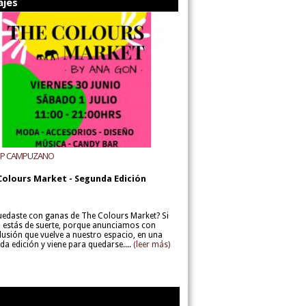
ajes
UP CAMPUZANO
Colours Market - Segunda Edición
uedaste con ganas de The Colours Market? Si
í, estás de suerte, porque anunciamos con
lusión que vuelve a nuestro espacio, en una
da edición y viene para quedarse....
(leer más)