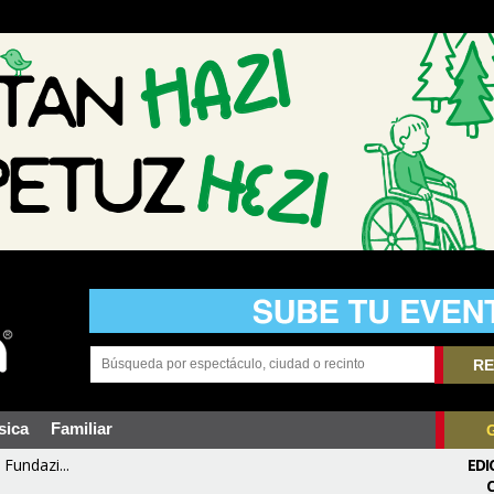
RE
sica
Familiar
Fundazi...
EDI