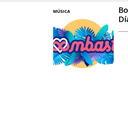
Bo
MÚSICA
Dí