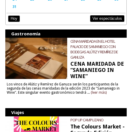
31
Ver espectáculos
Hoy
Gastronomía
CENA MARIDADA EN EL HOTEL
PALACIO DE SAMANIEGO CON
BODEGAS ALÚTIZ Y REMÍREZ DE
GANUZA
CENA MARIDADA DE
“SAMANIEGO IN
WINE”
Los vinos de Alútiz y Remírez de Ganuza serán los participantes de la
segunda de las cenas maridadas de la edición 2023 de "Samaniego in
Wine". Este singular evento gastronómico tendrá ...
(leer más)
Viajes
POP UP CAMPUZANO
The Colours Market -