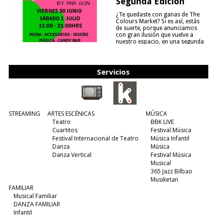
Segunda Edición
¿Te quedaste con ganas de The
Colours Market? Si es así, estás
de suerte, porque anunciamos
con gran ilusión que vuelve a
nuestro espacio, en una segunda
edición y viene para quedarse....
(leer más)
Servicios
STREAMING
ARTES ESCÉNICAS
MÚSICA
Teatro
BBK LIVE
Cuartitos
Festival Música
Festival Internacional de Teatro
Música Infantil
Danza
Música
Danza Vertical
Festival Música
Musical
365 Jazz Bilbao
Musiketan
FAMILIAR
Musical Familiar
DANZA FAMILIAR
Infantil