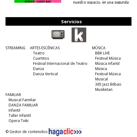
nuestro espacio, en una segunda
edición y viene para quedarse....
(leer más)
Servicios
STREAMING
ARTES ESCÉNICAS
MÚSICA
Teatro
BBK LIVE
Cuartitos
Festival Música
Festival Internacional de Teatro
Música Infantil
Danza
Música
Danza Vertical
Festival Música
Musical
365 Jazz Bilbao
Musiketan
FAMILIAR
Musical Familiar
DANZA FAMILIAR
Infantil
Taller Infantil
Opera Txiki
© Gestor de contenidos