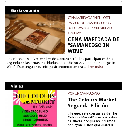
Gastronomía
CENA MARIDADA EN EL HOTEL
PALACIO DE SAMANIEGO CON
BODEGAS ALÚTIZ Y REMÍREZ DE
GANUZA
CENA MARIDADA DE
“SAMANIEGO IN
WINE”
Los vinos de Alútiz y Remírez de Ganuza serán los participantes de la
segunda de las cenas maridadas de la edición 2023 de "Samaniego in
Wine". Este singular evento gastronómico tendrá ...
(leer más)
Viajes
POP UP CAMPUZANO
The Colours Market -
Segunda Edición
¿Te quedaste con ganas de The
Colours Market? Si es así, estás
de suerte, porque anunciamos
con gran ilusión que vuelve a