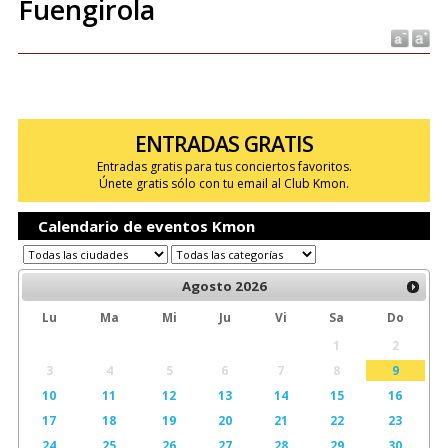
Fuengirola
ENTRADAS GRATIS
Entradas gratis para tus conciertos favoritos.
Únete gratis sólo con tu email al Club Kmon.
Calendario de eventos Kmon
Agosto
2026
Lu
Ma
Mi
Ju
Vi
Sa
Do
1
2
3
4
5
6
7
8
9
10
11
12
13
14
15
16
17
18
19
20
21
22
23
24
25
26
27
28
29
30