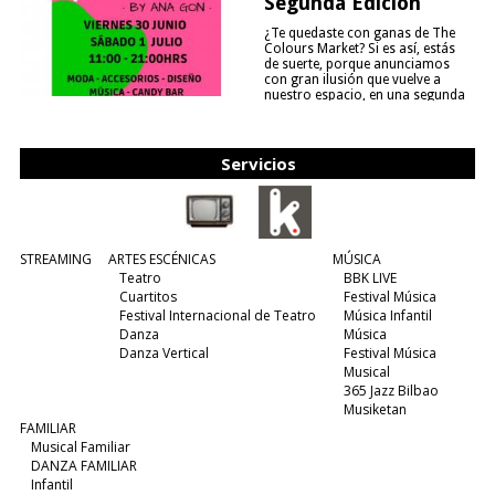
Segunda Edición
¿Te quedaste con ganas de The
Colours Market? Si es así, estás
de suerte, porque anunciamos
con gran ilusión que vuelve a
nuestro espacio, en una segunda
edición y viene para quedarse....
(leer más)
Servicios
STREAMING
ARTES ESCÉNICAS
MÚSICA
Teatro
BBK LIVE
Cuartitos
Festival Música
Festival Internacional de Teatro
Música Infantil
Danza
Música
Danza Vertical
Festival Música
Musical
365 Jazz Bilbao
Musiketan
FAMILIAR
Musical Familiar
DANZA FAMILIAR
Infantil