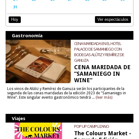
31
Ver espectáculos
Hoy
Gastronomía
CENA MARIDADA EN EL HOTEL
PALACIO DE SAMANIEGO CON
BODEGAS ALÚTIZ Y REMÍREZ DE
GANUZA
CENA MARIDADA DE
“SAMANIEGO IN
WINE”
Los vinos de Alútiz y Remírez de Ganuza serán los participantes de la
segunda de las cenas maridadas de la edición 2023 de "Samaniego in
Wine". Este singular evento gastronómico tendrá ...
(leer más)
Viajes
POP UP CAMPUZANO
The Colours Market -