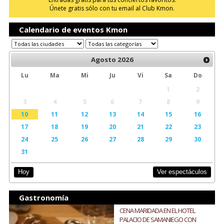
Únete gratis sólo con tu email al Club Kmon.
Calendario de eventos Kmon
Agosto
2026
Lu
Ma
Mi
Ju
Vi
Sa
Do
1
2
3
4
5
6
7
8
9
10
11
12
13
14
15
16
17
18
19
20
21
22
23
24
25
26
27
28
29
30
31
Ver espectáculos
Hoy
Gastronomía
CENA MARIDADA EN EL HOTEL
PALACIO DE SAMANIEGO CON