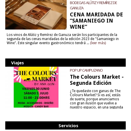
BODEGAS ALÚTIZ Y REMÍREZ DE
GANUZA
CENA MARIDADA DE
“SAMANIEGO IN
WINE”
Los vinos de Alútiz y Remírez de Ganuza serán los participantes de la
segunda de las cenas maridadas de la edición 2023 de "Samaniego in
Wine". Este singular evento gastronómico tendrá ...
(leer más)
Viajes
POP UP CAMPUZANO
The Colours Market -
Segunda Edición
¿Te quedaste con ganas de The
Colours Market? Si es así, estás
de suerte, porque anunciamos
con gran ilusión que vuelve a
nuestro espacio, en una segunda
edición y viene para quedarse....
(leer más)
Servicios