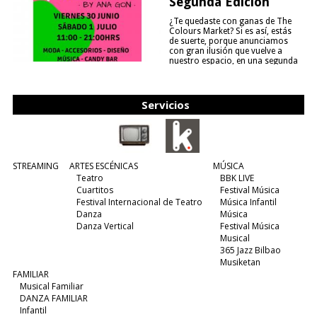
Segunda Edición
¿Te quedaste con ganas de The
Colours Market? Si es así, estás
de suerte, porque anunciamos
con gran ilusión que vuelve a
nuestro espacio, en una segunda
edición y viene para quedarse....
(leer más)
Servicios
STREAMING
ARTES ESCÉNICAS
MÚSICA
Teatro
BBK LIVE
Cuartitos
Festival Música
Festival Internacional de Teatro
Música Infantil
Danza
Música
Danza Vertical
Festival Música
Musical
365 Jazz Bilbao
Musiketan
FAMILIAR
Musical Familiar
DANZA FAMILIAR
Infantil