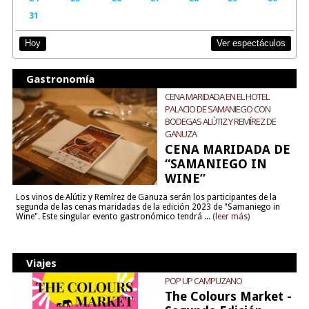
31
Ver espectáculos
Hoy
Gastronomía
CENA MARIDADA EN EL HOTEL
PALACIO DE SAMANIEGO CON
BODEGAS ALÚTIZ Y REMÍREZ DE
GANUZA
CENA MARIDADA DE
“SAMANIEGO IN
WINE”
Los vinos de Alútiz y Remírez de Ganuza serán los participantes de la
segunda de las cenas maridadas de la edición 2023 de "Samaniego in
Wine". Este singular evento gastronómico tendrá ...
(leer más)
Viajes
POP UP CAMPUZANO
The Colours Market -