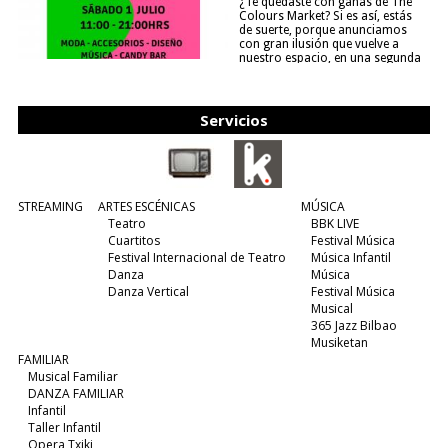
¿Te quedaste con ganas de The
Colours Market? Si es así, estás
de suerte, porque anunciamos
con gran ilusión que vuelve a
nuestro espacio, en una segunda
edición y viene para quedarse....
(leer más)
Servicios
STREAMING
ARTES ESCÉNICAS
MÚSICA
Teatro
BBK LIVE
Cuartitos
Festival Música
Festival Internacional de Teatro
Música Infantil
Danza
Música
Danza Vertical
Festival Música
Musical
365 Jazz Bilbao
Musiketan
FAMILIAR
Musical Familiar
DANZA FAMILIAR
Infantil
Taller Infantil
Opera Txiki