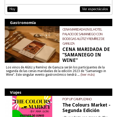
Ver espectáculos
Hoy
Gastronomía
CENA MARIDADA EN EL HOTEL
PALACIO DE SAMANIEGO CON
BODEGAS ALÚTIZ Y REMÍREZ DE
GANUZA
CENA MARIDADA DE
“SAMANIEGO IN
WINE”
Los vinos de Alútiz y Remírez de Ganuza serán los participantes de la
segunda de las cenas maridadas de la edición 2023 de "Samaniego in
Wine". Este singular evento gastronómico tendrá ...
(leer más)
Viajes
POP UP CAMPUZANO
The Colours Market -
Segunda Edición