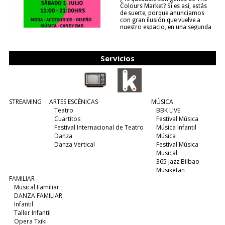
Colours Market? Si es así, estás
de suerte, porque anunciamos
con gran ilusión que vuelve a
nuestro espacio, en una segunda
edición y viene para quedarse....
(leer más)
Servicios
STREAMING
ARTES ESCÉNICAS
MÚSICA
Teatro
BBK LIVE
Cuartitos
Festival Música
Festival Internacional de Teatro
Música Infantil
Danza
Música
Danza Vertical
Festival Música
Musical
365 Jazz Bilbao
Musiketan
FAMILIAR
Musical Familiar
DANZA FAMILIAR
Infantil
Taller Infantil
Opera Txiki