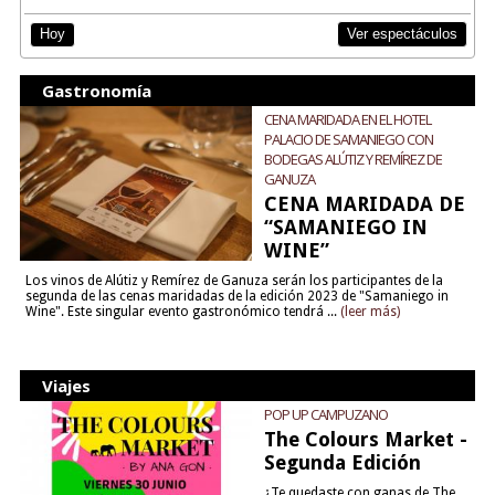
Ver espectáculos
Hoy
Gastronomía
CENA MARIDADA EN EL HOTEL
PALACIO DE SAMANIEGO CON
BODEGAS ALÚTIZ Y REMÍREZ DE
GANUZA
CENA MARIDADA DE
“SAMANIEGO IN
WINE”
Los vinos de Alútiz y Remírez de Ganuza serán los participantes de la
segunda de las cenas maridadas de la edición 2023 de "Samaniego in
Wine". Este singular evento gastronómico tendrá ...
(leer más)
Viajes
POP UP CAMPUZANO
The Colours Market -
Segunda Edición
¿Te quedaste con ganas de The