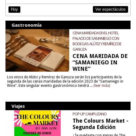
Ver espectáculos
Hoy
Gastronomía
CENA MARIDADA EN EL HOTEL
PALACIO DE SAMANIEGO CON
BODEGAS ALÚTIZ Y REMÍREZ DE
GANUZA
CENA MARIDADA DE
“SAMANIEGO IN
WINE”
Los vinos de Alútiz y Remírez de Ganuza serán los participantes de la
segunda de las cenas maridadas de la edición 2023 de "Samaniego in
Wine". Este singular evento gastronómico tendrá ...
(leer más)
Viajes
POP UP CAMPUZANO
The Colours Market -
Segunda Edición
¿Te quedaste con ganas de The