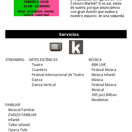
Colours Market? Si es así, estás
de suerte, porque anunciamos
con gran ilusión que vuelve a
nuestro espacio, en una segunda
edición y viene para quedarse....
(leer más)
Servicios
STREAMING
ARTES ESCÉNICAS
MÚSICA
Teatro
BBK LIVE
Cuartitos
Festival Música
Festival Internacional de Teatro
Música Infantil
Danza
Música
Danza Vertical
Festival Música
Musical
365 Jazz Bilbao
Musiketan
FAMILIAR
Musical Familiar
DANZA FAMILIAR
Infantil
Taller Infantil
Opera Txiki