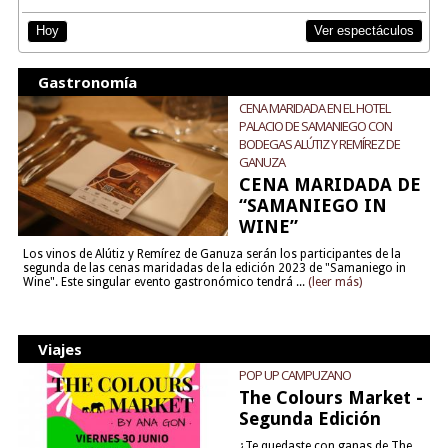
Ver espectáculos
Hoy
Gastronomía
CENA MARIDADA EN EL HOTEL
PALACIO DE SAMANIEGO CON
BODEGAS ALÚTIZ Y REMÍREZ DE
GANUZA
CENA MARIDADA DE
“SAMANIEGO IN
WINE”
Los vinos de Alútiz y Remírez de Ganuza serán los participantes de la
segunda de las cenas maridadas de la edición 2023 de "Samaniego in
Wine". Este singular evento gastronómico tendrá ...
(leer más)
Viajes
POP UP CAMPUZANO
The Colours Market -
Segunda Edición
¿Te quedaste con ganas de The