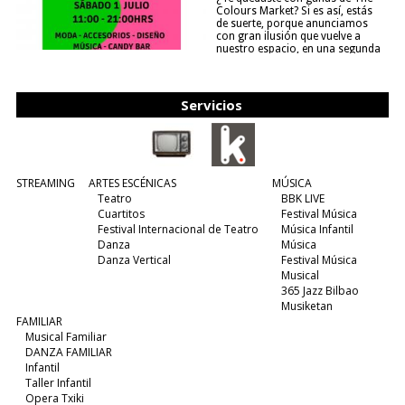
Colours Market? Si es así, estás
de suerte, porque anunciamos
con gran ilusión que vuelve a
nuestro espacio, en una segunda
edición y viene para quedarse....
(leer más)
Servicios
STREAMING
ARTES ESCÉNICAS
MÚSICA
Teatro
BBK LIVE
Cuartitos
Festival Música
Festival Internacional de Teatro
Música Infantil
Danza
Música
Danza Vertical
Festival Música
Musical
365 Jazz Bilbao
Musiketan
FAMILIAR
Musical Familiar
DANZA FAMILIAR
Infantil
Taller Infantil
Opera Txiki