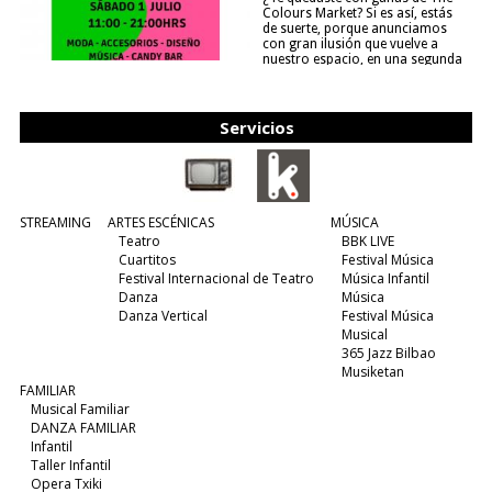
Colours Market? Si es así, estás
de suerte, porque anunciamos
con gran ilusión que vuelve a
nuestro espacio, en una segunda
edición y viene para quedarse....
(leer más)
Servicios
STREAMING
ARTES ESCÉNICAS
MÚSICA
Teatro
BBK LIVE
Cuartitos
Festival Música
Festival Internacional de Teatro
Música Infantil
Danza
Música
Danza Vertical
Festival Música
Musical
365 Jazz Bilbao
Musiketan
FAMILIAR
Musical Familiar
DANZA FAMILIAR
Infantil
Taller Infantil
Opera Txiki