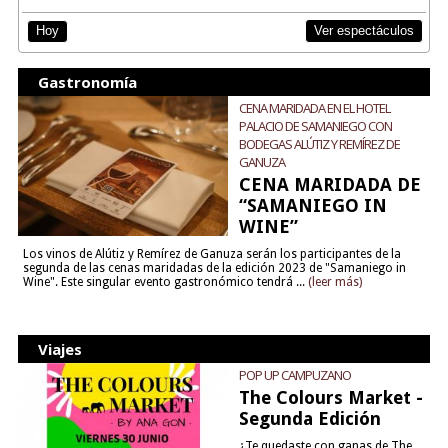
Ver espectáculos
Hoy
Gastronomía
CENA MARIDADA EN EL HOTEL
PALACIO DE SAMANIEGO CON
BODEGAS ALÚTIZ Y REMÍREZ DE
GANUZA
CENA MARIDADA DE
“SAMANIEGO IN
WINE”
Los vinos de Alútiz y Remírez de Ganuza serán los participantes de la
segunda de las cenas maridadas de la edición 2023 de "Samaniego in
Wine". Este singular evento gastronómico tendrá ...
(leer más)
Viajes
POP UP CAMPUZANO
The Colours Market -
Segunda Edición
¿Te quedaste con ganas de The