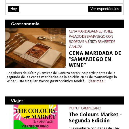
Ver espectáculos
Hoy
Gastronomía
CENA MARIDADA EN EL HOTEL
PALACIO DE SAMANIEGO CON
BODEGAS ALÚTIZ Y REMÍREZ DE
GANUZA
CENA MARIDADA DE
“SAMANIEGO IN
WINE”
Los vinos de Alútiz y Remírez de Ganuza serán los participantes de la
segunda de las cenas maridadas de la edición 2023 de "Samaniego in
Wine". Este singular evento gastronómico tendrá ...
(leer más)
Viajes
POP UP CAMPUZANO
The Colours Market -
Segunda Edición
¿Te quedaste con ganas de The