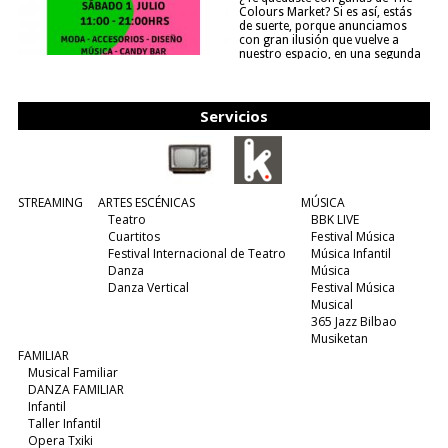
Colours Market? Si es así, estás
de suerte, porque anunciamos
con gran ilusión que vuelve a
nuestro espacio, en una segunda
edición y viene para quedarse....
(leer más)
Servicios
STREAMING
ARTES ESCÉNICAS
MÚSICA
Teatro
BBK LIVE
Cuartitos
Festival Música
Festival Internacional de Teatro
Música Infantil
Danza
Música
Danza Vertical
Festival Música
Musical
365 Jazz Bilbao
Musiketan
FAMILIAR
Musical Familiar
DANZA FAMILIAR
Infantil
Taller Infantil
Opera Txiki