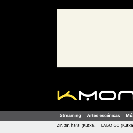
Streaming
Artes escénicas
Mú
Zir, zir, hara! (Kutxa...
LABO GO (Kutxa 