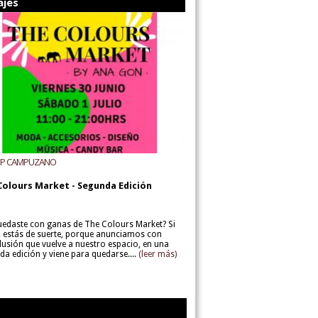
ajes
UP CAMPUZANO
Colours Market - Segunda Edición
uedaste con ganas de The Colours Market? Si
í, estás de suerte, porque anunciamos con
lusión que vuelve a nuestro espacio, en una
da edición y viene para quedarse....
(leer más)