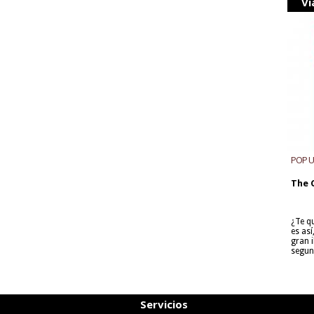
Vi
POP 
The 
¿Te q
es as
gran i
segun
Servicios