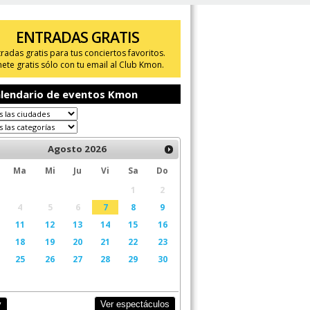
ENTRADAS GRATIS
tradas gratis para tus conciertos favoritos.
ete gratis sólo con tu email al Club Kmon.
lendario de eventos Kmon
Agosto
2026
Ma
Mi
Ju
Vi
Sa
Do
1
2
4
5
6
7
8
9
11
12
13
14
15
16
18
19
20
21
22
23
25
26
27
28
29
30
Ver espectáculos
y