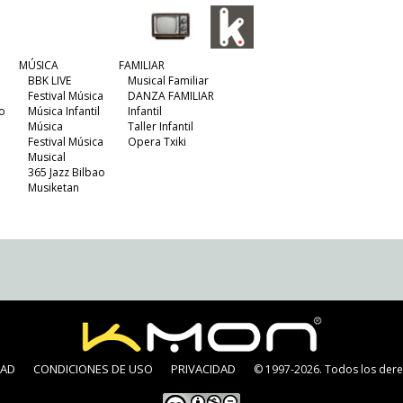
MÚSICA
FAMILIAR
BBK LIVE
Musical Familiar
Festival Música
DANZA FAMILIAR
o
Música Infantil
Infantil
Música
Taller Infantil
Festival Música
Opera Txiki
Musical
365 Jazz Bilbao
Musiketan
DAD
CONDICIONES DE USO
PRIVACIDAD
© 1997-2026. Todos los dere