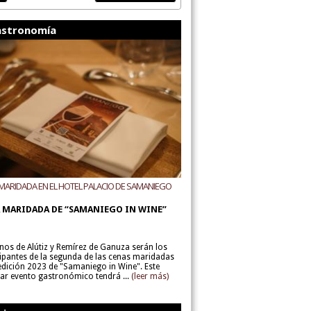
stronomía
MARIDADA EN EL HOTEL PALACIO DE SAMANIEGO
ODEGAS ALÚTIZ Y REMÍREZ DE GANUZA
 MARIDADA DE “SAMANIEGO IN WINE”
inos de Alútiz y Remírez de Ganuza serán los
cipantes de la segunda de las cenas maridadas
 edición 2023 de "Samaniego in Wine". Este
lar evento gastronómico tendrá ...
(leer más)