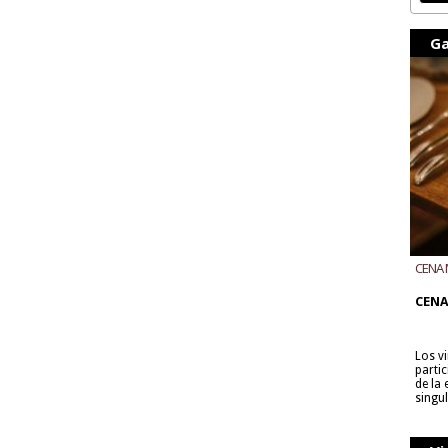
Ga
CENA 
CON B
CENA
Los v
parti
de la
singu