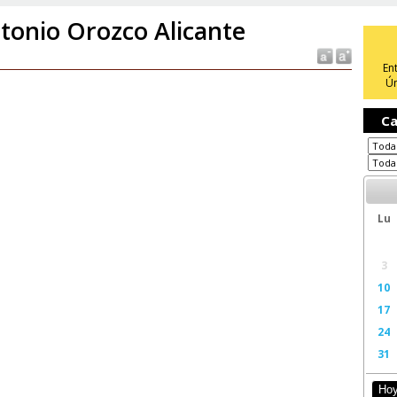
tonio Orozco Alicante
En
Ún
Ca
Lu
3
10
17
24
31
Ho