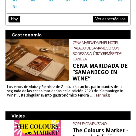
31
Ver espectáculos
Hoy
Gastronomía
CENA MARIDADA EN EL HOTEL
PALACIO DE SAMANIEGO CON
BODEGAS ALÚTIZ Y REMÍREZ DE
GANUZA
CENA MARIDADA DE
“SAMANIEGO IN
WINE”
Los vinos de Alútiz y Remírez de Ganuza serán los participantes de la
segunda de las cenas maridadas de la edición 2023 de "Samaniego in
Wine". Este singular evento gastronómico tendrá ...
(leer más)
Viajes
POP UP CAMPUZANO
The Colours Market -