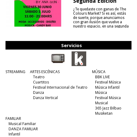
Segunda Edición
¿Te quedaste con ganas de The
Colours Market? Si es así, estás
de suerte, porque anunciamos
con gran ilusión que vuelve a
nuestro espacio, en una segunda
edición y viene para quedarse....
(leer más)
Servicios
STREAMING
ARTES ESCÉNICAS
MÚSICA
Teatro
BBK LIVE
Cuartitos
Festival Música
Festival Internacional de Teatro
Música Infantil
Danza
Música
Danza Vertical
Festival Música
Musical
365 Jazz Bilbao
Musiketan
FAMILIAR
Musical Familiar
DANZA FAMILIAR
Infantil