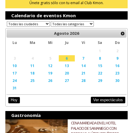
Únete gratis sólo con tu email al Club Kmon.
Calendario de eventos Kmon
Agosto
2026
Lu
Ma
Mi
Ju
Vi
Sa
Do
1
2
3
4
5
6
7
8
9
10
11
12
13
14
15
16
17
18
19
20
21
22
23
24
25
26
27
28
29
30
31
Ver espectáculos
Hoy
Gastronomía
CENA MARIDADA EN EL HOTEL
PALACIO DE SAMANIEGO CON