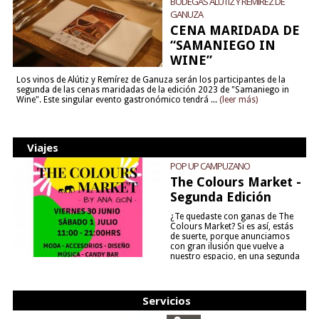
BODEGAS ALÚTIZ Y REMÍREZ DE
GANUZA
CENA MARIDADA DE
“SAMANIEGO IN
WINE”
Los vinos de Alútiz y Remírez de Ganuza serán los participantes de la
segunda de las cenas maridadas de la edición 2023 de "Samaniego in
Wine". Este singular evento gastronómico tendrá ...
(leer más)
Viajes
POP UP CAMPUZANO
The Colours Market -
Segunda Edición
¿Te quedaste con ganas de The
Colours Market? Si es así, estás
de suerte, porque anunciamos
con gran ilusión que vuelve a
nuestro espacio, en una segunda
edición y viene para quedarse....
(leer más)
Servicios