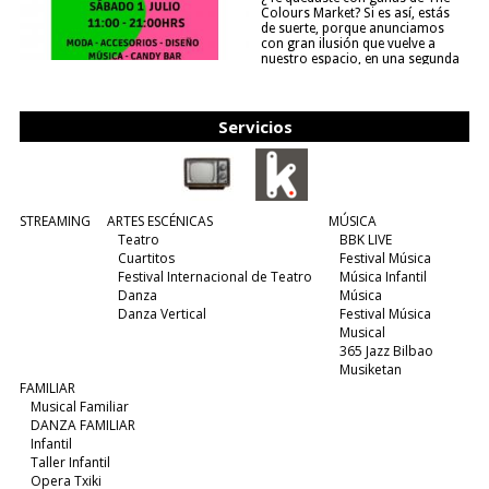
Colours Market? Si es así, estás
de suerte, porque anunciamos
con gran ilusión que vuelve a
nuestro espacio, en una segunda
edición y viene para quedarse....
(leer más)
Servicios
STREAMING
ARTES ESCÉNICAS
MÚSICA
Teatro
BBK LIVE
Cuartitos
Festival Música
Festival Internacional de Teatro
Música Infantil
Danza
Música
Danza Vertical
Festival Música
Musical
365 Jazz Bilbao
Musiketan
FAMILIAR
Musical Familiar
DANZA FAMILIAR
Infantil
Taller Infantil
Opera Txiki