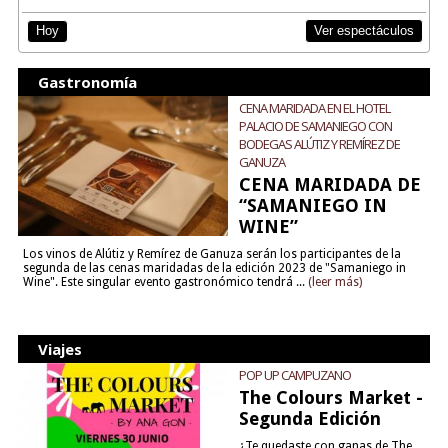
Ver espectáculos
Hoy
Gastronomía
CENA MARIDADA EN EL HOTEL
PALACIO DE SAMANIEGO CON
BODEGAS ALÚTIZ Y REMÍREZ DE
GANUZA
CENA MARIDADA DE
“SAMANIEGO IN
WINE”
Los vinos de Alútiz y Remírez de Ganuza serán los participantes de la
segunda de las cenas maridadas de la edición 2023 de "Samaniego in
Wine". Este singular evento gastronómico tendrá ...
(leer más)
Viajes
POP UP CAMPUZANO
The Colours Market -
Segunda Edición
¿Te quedaste con ganas de The