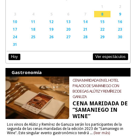
1
2
3
4
5
6
7
8
9
10
11
12
13
14
15
16
17
18
19
20
21
22
23
24
25
26
27
28
29
30
31
Ver espectáculos
Hoy
Gastronomía
CENA MARIDADA EN EL HOTEL
PALACIO DE SAMANIEGO CON
BODEGAS ALÚTIZ Y REMÍREZ DE
GANUZA
CENA MARIDADA DE
“SAMANIEGO IN
WINE”
Los vinos de Alútiz y Remírez de Ganuza serán los participantes de la
segunda de las cenas maridadas de la edición 2023 de "Samaniego in
Wine". Este singular evento gastronómico tendrá ...
(leer más)