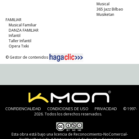
Musical
365 Jazz Bilbao
Musiketan
FAMILIAR
Musical Familiar
DANZA FAMILIAR
Infantil
Taller Infantil
Opera Txiki
© Gestor de contenidos
CONFIDENCIALIDAD
CONDICIONES DE USO
PRIVACIDAD
© 1997-
2026. Todos los derechos reservados.
Esta obra está bajo una
licencia de Reconocimiento-NoComercial-