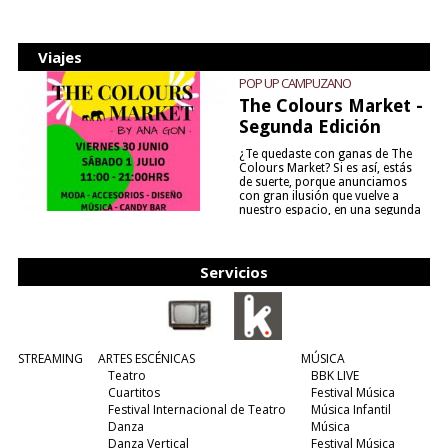
Viajes
POP UP CAMPUZANO
The Colours Market -
Segunda Edición
¿Te quedaste con ganas de The
Colours Market? Si es así, estás
de suerte, porque anunciamos
con gran ilusión que vuelve a
nuestro espacio, en una segunda
edición y viene para quedarse....
(leer más)
Servicios
STREAMING
ARTES ESCÉNICAS
MÚSICA
Teatro
BBK LIVE
Cuartitos
Festival Música
Festival Internacional de Teatro
Música Infantil
Danza
Música
Danza Vertical
Festival Música