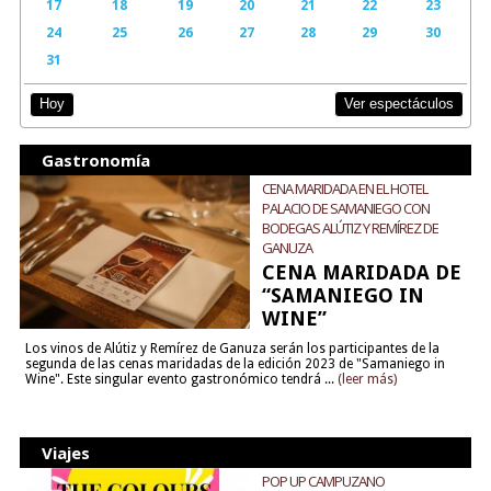
17
18
19
20
21
22
23
24
25
26
27
28
29
30
31
Ver espectáculos
Hoy
Gastronomía
CENA MARIDADA EN EL HOTEL
PALACIO DE SAMANIEGO CON
BODEGAS ALÚTIZ Y REMÍREZ DE
GANUZA
CENA MARIDADA DE
“SAMANIEGO IN
WINE”
Los vinos de Alútiz y Remírez de Ganuza serán los participantes de la
segunda de las cenas maridadas de la edición 2023 de "Samaniego in
Wine". Este singular evento gastronómico tendrá ...
(leer más)
Viajes
POP UP CAMPUZANO