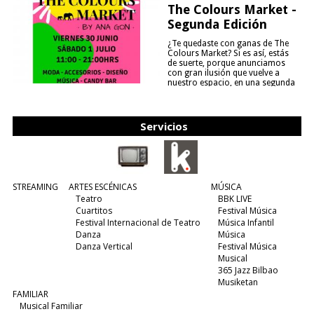
The Colours Market -
Segunda Edición
¿Te quedaste con ganas de The
Colours Market? Si es así, estás
de suerte, porque anunciamos
con gran ilusión que vuelve a
nuestro espacio, en una segunda
edición y viene para quedarse....
(leer más)
Servicios
STREAMING
ARTES ESCÉNICAS
MÚSICA
Teatro
BBK LIVE
Cuartitos
Festival Música
Festival Internacional de Teatro
Música Infantil
Danza
Música
Danza Vertical
Festival Música
Musical
365 Jazz Bilbao
Musiketan
FAMILIAR
Musical Familiar