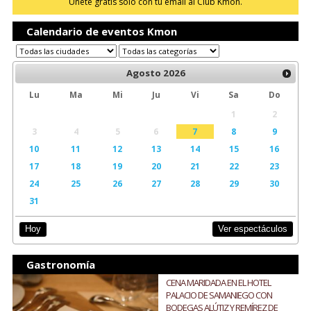
Únete gratis sólo con tu email al Club Kmon.
Calendario de eventos Kmon
Agosto
2026
Lu
Ma
Mi
Ju
Vi
Sa
Do
1
2
3
4
5
6
7
8
9
10
11
12
13
14
15
16
17
18
19
20
21
22
23
24
25
26
27
28
29
30
31
Ver espectáculos
Hoy
Gastronomía
CENA MARIDADA EN EL HOTEL
PALACIO DE SAMANIEGO CON
BODEGAS ALÚTIZ Y REMÍREZ DE