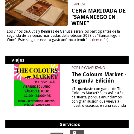
GANUZA
CENA MARIDADA DE
“SAMANIEGO IN
WINE”
Los vinos de Alútiz y Remírez de Ganuza serán los participantes de la
segunda de las cenas maridadas de la edición 2023 de "Samaniego in
Wine". Este singular evento gastronómico tendrá ...
(leer más)
Viajes
POP UP CAMPUZANO
The Colours Market -
Segunda Edición
¿Te quedaste con ganas de The
Colours Market? Si es así, estás
de suerte, porque anunciamos
con gran ilusión que vuelve a
nuestro espacio, en una segunda
edición y viene para quedarse....
(leer más)
Servicios