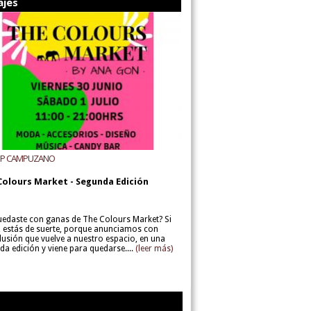
ajes
UP CAMPUZANO
Colours Market - Segunda Edición
uedaste con ganas de The Colours Market? Si
í, estás de suerte, porque anunciamos con
lusión que vuelve a nuestro espacio, en una
da edición y viene para quedarse....
(leer más)