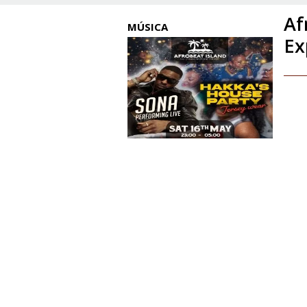
Af
MÚSICA
Ex