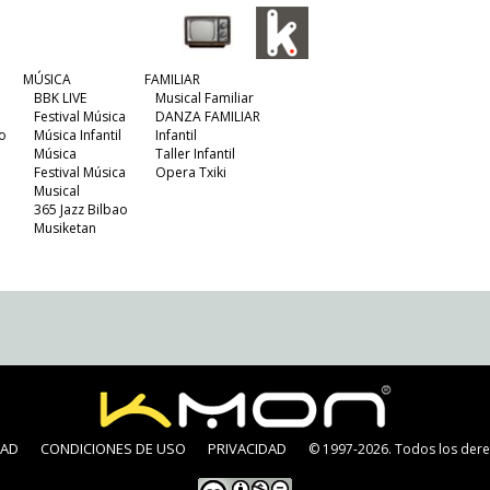
MÚSICA
FAMILIAR
BBK LIVE
Musical Familiar
Festival Música
DANZA FAMILIAR
o
Música Infantil
Infantil
Música
Taller Infantil
Festival Música
Opera Txiki
Musical
365 Jazz Bilbao
Musiketan
DAD
CONDICIONES DE USO
PRIVACIDAD
© 1997-2026. Todos los dere