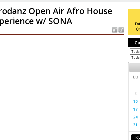
rodanz Open Air Afro House
perience w/ SONA
En
Ún
Ca
Lu
3
10
17
24
31
Ho