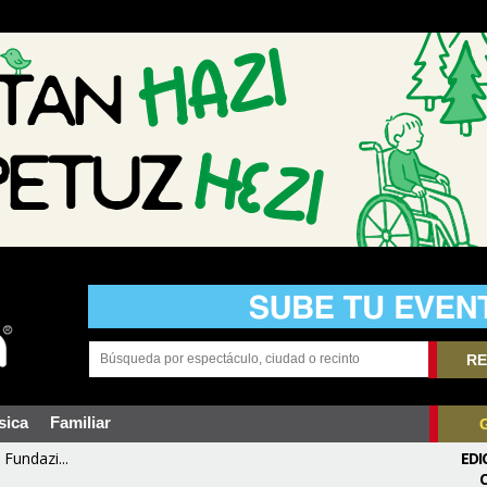
RE
sica
Familiar
Fundazi...
EDI