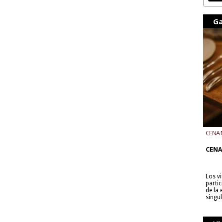
Ga
CENA 
CON B
CENA
Los v
parti
de la
singu