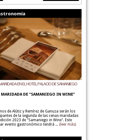
stronomía
MARIDADA EN EL HOTEL PALACIO DE SAMANIEGO
ODEGAS ALÚTIZ Y REMÍREZ DE GANUZA
 MARIDADA DE “SAMANIEGO IN WINE”
inos de Alútiz y Remírez de Ganuza serán los
cipantes de la segunda de las cenas maridadas
 edición 2023 de "Samaniego in Wine". Este
lar evento gastronómico tendrá ...
(leer más)