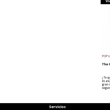
Vi
POP 
The 
¿Te q
es as
gran i
segun
Servicios