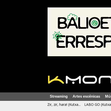
Streaming
Artes escénicas
Mú
Zir, zir, hara! (Kutxa...
LABO GO (Kutxa 