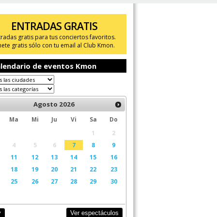
ENTRADAS GRATIS
tradas gratis para tus conciertos favoritos.
ete gratis sólo con tu email al Club Kmon.
lendario de eventos Kmon
Agosto
2026
Ma
Mi
Ju
Vi
Sa
Do
1
2
4
5
6
7
8
9
11
12
13
14
15
16
18
19
20
21
22
23
25
26
27
28
29
30
Ver espectáculos
y