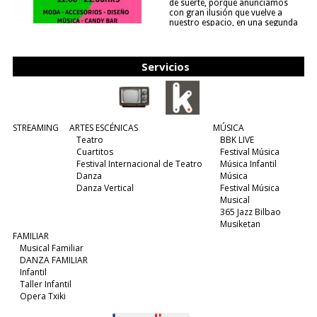
de suerte, porque anunciamos
con gran ilusión que vuelve a
nuestro espacio, en una segunda
edición y viene para quedarse....
(leer más)
Servicios
STREAMING
ARTES ESCÉNICAS
MÚSICA
Teatro
BBK LIVE
Cuartitos
Festival Música
Festival Internacional de Teatro
Música Infantil
Danza
Música
Danza Vertical
Festival Música
Musical
365 Jazz Bilbao
Musiketan
FAMILIAR
Musical Familiar
DANZA FAMILIAR
Infantil
Taller Infantil
Opera Txiki