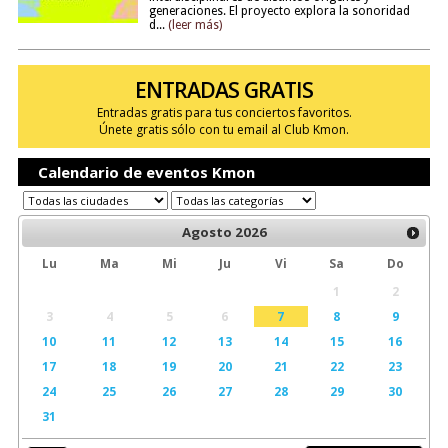
generaciones. El proyecto explora la sonoridad
d...
(leer más)
ENTRADAS GRATIS
Entradas gratis para tus conciertos favoritos.
Únete gratis sólo con tu email al Club Kmon.
Calendario de eventos Kmon
Agosto
2026
Lu
Ma
Mi
Ju
Vi
Sa
Do
1
2
3
4
5
6
7
8
9
10
11
12
13
14
15
16
17
18
19
20
21
22
23
24
25
26
27
28
29
30
31