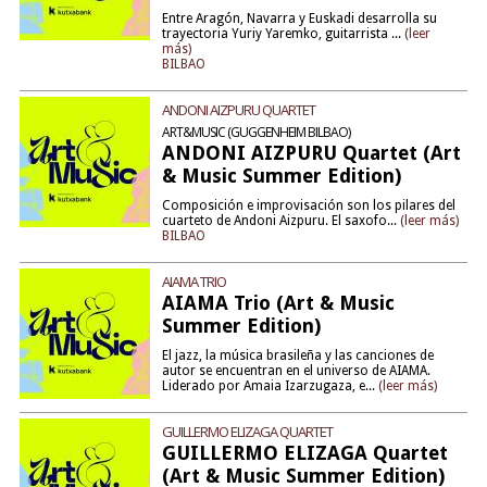
Entre Aragón, Navarra y Euskadi desarrolla su
trayectoria Yuriy Yaremko, guitarrista ...
(leer
más)
BILBAO
ANDONI AIZPURU QUARTET
ART&MUSIC (GUGGENHEIM BILBAO)
ANDONI AIZPURU Quartet (Art
& Music Summer Edition)
Composición e improvisación son los pilares del
cuarteto de Andoni Aizpuru. El saxofo...
(leer más)
BILBAO
AIAMA TRIO
AIAMA Trio (Art & Music
Summer Edition)
El jazz, la música brasileña y las canciones de
autor se encuentran en el universo de AIAMA.
Liderado por Amaia Izarzugaza, e...
(leer más)
GUILLERMO ELIZAGA QUARTET
GUILLERMO ELIZAGA Quartet
(Art & Music Summer Edition)