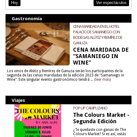
Ver espectáculos
Hoy
Gastronomía
CENA MARIDADA EN EL HOTEL
PALACIO DE SAMANIEGO CON
BODEGAS ALÚTIZ Y REMÍREZ DE
GANUZA
CENA MARIDADA DE
“SAMANIEGO IN
WINE”
Los vinos de Alútiz y Remírez de Ganuza serán los participantes de la
segunda de las cenas maridadas de la edición 2023 de "Samaniego in
Wine". Este singular evento gastronómico tendrá ...
(leer más)
Viajes
POP UP CAMPUZANO
The Colours Market -
Segunda Edición
¿Te quedaste con ganas de The
Colours Market? Si es así, estás