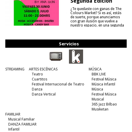
Segunda Edición
¿Te quedaste con ganas de The
Colours Market? Si es así, estás
de suerte, porque anunciamos
con gran ilusión que vuelve a
nuestro espacio, en una segunda
edición y viene para quedarse....
(leer más)
Servicios
STREAMING
ARTES ESCÉNICAS
MÚSICA
Teatro
BBK LIVE
Cuartitos
Festival Música
Festival Internacional de Teatro
Música Infantil
Danza
Música
Danza Vertical
Festival Música
Musical
365 Jazz Bilbao
Musiketan
FAMILIAR
Musical Familiar
DANZA FAMILIAR
Infantil