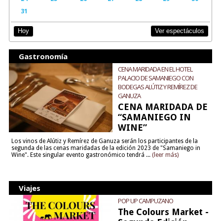
31
Ver espectáculos
Hoy
Gastronomía
CENA MARIDADA EN EL HOTEL
PALACIO DE SAMANIEGO CON
BODEGAS ALÚTIZ Y REMÍREZ DE
GANUZA
CENA MARIDADA DE
“SAMANIEGO IN
WINE”
Los vinos de Alútiz y Remírez de Ganuza serán los participantes de la
segunda de las cenas maridadas de la edición 2023 de "Samaniego in
Wine". Este singular evento gastronómico tendrá ...
(leer más)
Viajes
POP UP CAMPUZANO
The Colours Market -