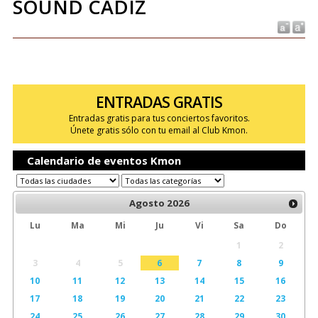
SOUND CÁDIZ
ENTRADAS GRATIS
Entradas gratis para tus conciertos favoritos.
Únete gratis sólo con tu email al Club Kmon.
Calendario de eventos Kmon
Agosto
2026
Lu
Ma
Mi
Ju
Vi
Sa
Do
1
2
3
4
5
6
7
8
9
10
11
12
13
14
15
16
17
18
19
20
21
22
23
24
25
26
27
28
29
30