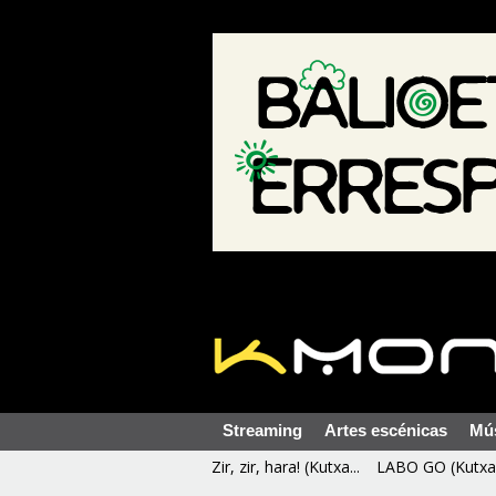
Streaming
Artes escénicas
Mú
Zir, zir, hara! (Kutxa...
LABO GO (Kutxa 