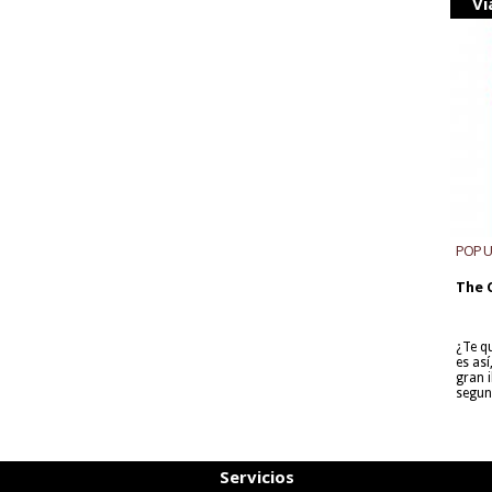
Vi
POP 
The 
¿Te q
es as
gran i
segun
Servicios