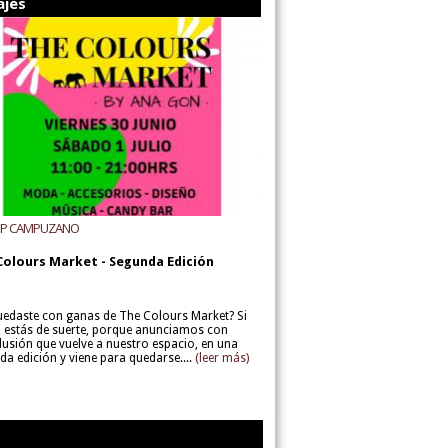
ajes
UP CAMPUZANO
Colours Market - Segunda Edición
uedaste con ganas de The Colours Market? Si
í, estás de suerte, porque anunciamos con
lusión que vuelve a nuestro espacio, en una
da edición y viene para quedarse....
(leer más)