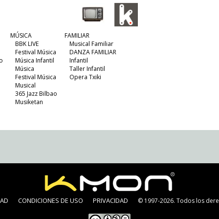
MÚSICA
FAMILIAR
BBK LIVE
Musical Familiar
Festival Música
DANZA FAMILIAR
o
Música Infantil
Infantil
Música
Taller Infantil
Festival Música
Opera Txiki
Musical
365 Jazz Bilbao
Musiketan
DAD
CONDICIONES DE USO
PRIVACIDAD
© 1997-2026. Todos los dere