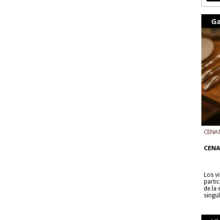
Ga
CENA 
CON B
CENA
Los v
parti
de la
singu