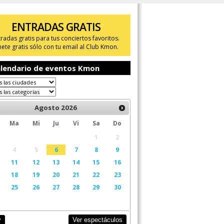
ENTRADAS GRATIS
tradas gratis para tus conciertos favoritos.
ete gratis sólo con tu email al Club Kmon.
lendario de eventos Kmon
Agosto
2026
Ma
Mi
Ju
Vi
Sa
Do
1
2
4
5
6
7
8
9
11
12
13
14
15
16
18
19
20
21
22
23
25
26
27
28
29
30
Ver espectáculos
y