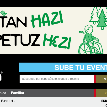
RE
sica
Familiar
Fundazi...
EDI