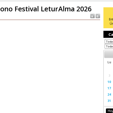
ono Festival LeturAlma 2026
En
Ún
Ca
Lu
3
10
17
24
31
Ho