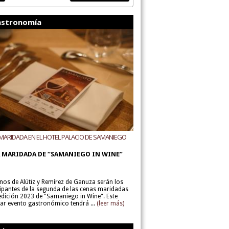
stronomía
MARIDADA EN EL HOTEL PALACIO DE SAMANIEGO
ODEGAS ALÚTIZ Y REMÍREZ DE GANUZA
 MARIDADA DE “SAMANIEGO IN WINE”
inos de Alútiz y Remírez de Ganuza serán los
cipantes de la segunda de las cenas maridadas
 edición 2023 de "Samaniego in Wine". Este
lar evento gastronómico tendrá ...
(leer más)