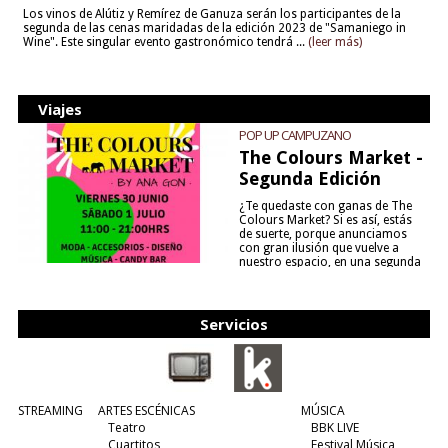
Los vinos de Alútiz y Remírez de Ganuza serán los participantes de la
segunda de las cenas maridadas de la edición 2023 de "Samaniego in
Wine". Este singular evento gastronómico tendrá ...
(leer más)
Viajes
POP UP CAMPUZANO
The Colours Market -
Segunda Edición
¿Te quedaste con ganas de The
Colours Market? Si es así, estás
de suerte, porque anunciamos
con gran ilusión que vuelve a
nuestro espacio, en una segunda
edición y viene para quedarse....
(leer más)
Servicios
STREAMING
ARTES ESCÉNICAS
MÚSICA
Teatro
BBK LIVE
Cuartitos
Festival Música