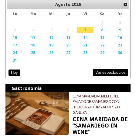
Agosto
2026
Lu
Ma
Mi
Ju
Vi
Sa
Do
1
2
3
4
5
6
7
8
9
10
11
12
13
14
15
16
17
18
19
20
21
22
23
24
25
26
27
28
29
30
31
Ver espectáculos
Hoy
Gastronomía
CENA MARIDADA EN EL HOTEL
PALACIO DE SAMANIEGO CON
BODEGAS ALÚTIZ Y REMÍREZ DE
GANUZA
CENA MARIDADA DE
“SAMANIEGO IN
WINE”