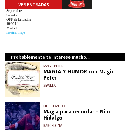
VER ENTRADAS
Septiembre
Sábado
OFF de La Latina
18:30 H
Madrid
mostrar mapa
Probablemente te interese mucho...
MAGIC PETER
MAGIA Y HUMOR con Magic
Peter
SEVILLA
NILO HIDALGO
Magia para recordar - Nilo
Hidalgo
BARCELONA