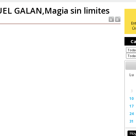
EL GALAN,Magia sin limites
En
Ún
Ca
Lu
3
10
17
24
31
Ho