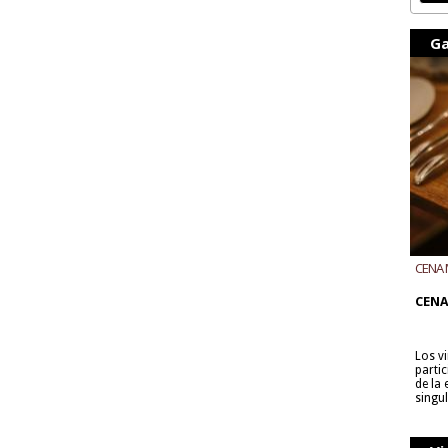
Ga
CENA 
CON B
CENA
Los v
parti
de la
singu