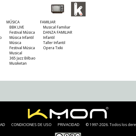
MÚSICA
FAMILIAR
BBK LIVE
Musical Familiar
Festival Música
DANZA FAMILIAR
o
Música Infantil
Infantil
Música
Taller Infantil
Festival Música
Opera Txiki
Musical
365 Jazz Bilbao
Musiketan
DAD
CONDICIONES DE USO
PRIVACIDAD
© 1997-2026. Todos los dere