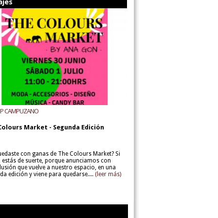
ajes
UP CAMPUZANO
Colours Market - Segunda Edición
uedaste con ganas de The Colours Market? Si
í, estás de suerte, porque anunciamos con
lusión que vuelve a nuestro espacio, en una
da edición y viene para quedarse....
(leer más)