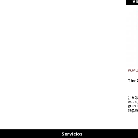
Vi
POP 
The 
¿Te q
es as
gran i
segun
Servicios