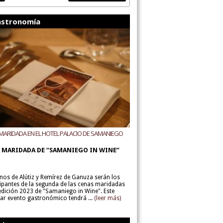
stronomía
MARIDADA EN EL HOTEL PALACIO DE SAMANIEGO
ODEGAS ALÚTIZ Y REMÍREZ DE GANUZA
 MARIDADA DE “SAMANIEGO IN WINE”
inos de Alútiz y Remírez de Ganuza serán los
cipantes de la segunda de las cenas maridadas
 edición 2023 de "Samaniego in Wine". Este
lar evento gastronómico tendrá ...
(leer más)