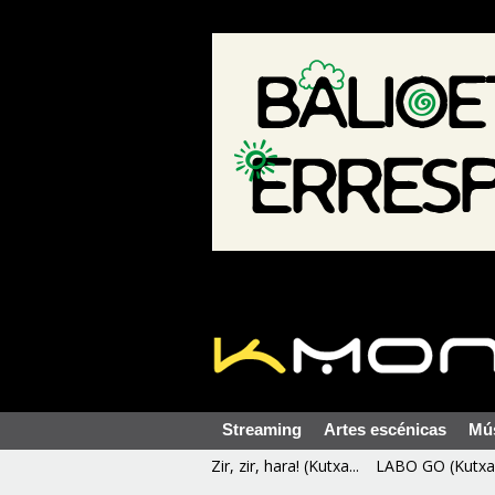
Streaming
Artes escénicas
Mú
Zir, zir, hara! (Kutxa...
LABO GO (Kutxa 