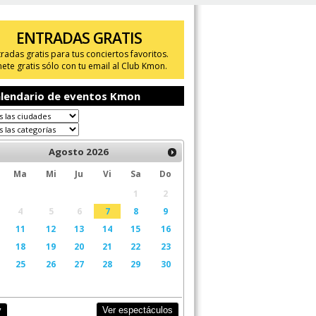
ENTRADAS GRATIS
tradas gratis para tus conciertos favoritos.
ete gratis sólo con tu email al Club Kmon.
lendario de eventos Kmon
Agosto
2026
Ma
Mi
Ju
Vi
Sa
Do
1
2
4
5
6
7
8
9
11
12
13
14
15
16
18
19
20
21
22
23
25
26
27
28
29
30
Ver espectáculos
y