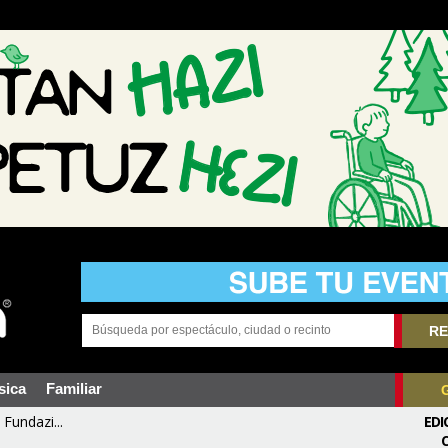
RE
sica
Familiar
Fundazi...
EDI