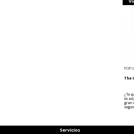
Vi
POP 
The 
¿Te q
es as
gran i
segun
Servicios