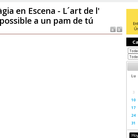
gia en Escena - L´art de l'
possible a un pam de tú
En
Ún
Ca
Lu
3
10
17
24
31
Ho