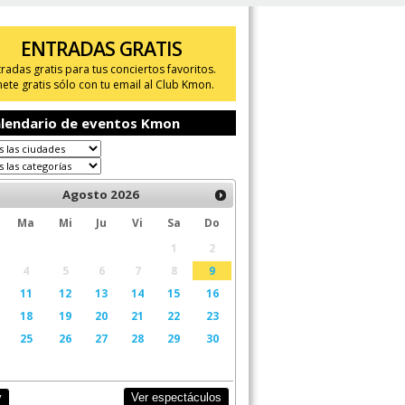
ENTRADAS GRATIS
tradas gratis para tus conciertos favoritos.
ete gratis sólo con tu email al Club Kmon.
lendario de eventos Kmon
Agosto
2026
Ma
Mi
Ju
Vi
Sa
Do
1
2
4
5
6
7
8
9
11
12
13
14
15
16
18
19
20
21
22
23
25
26
27
28
29
30
Ver espectáculos
y