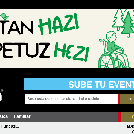
RE
sica
Familiar
Fundazi...
EDI