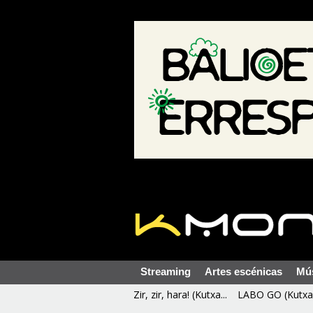
Streaming
Artes escénicas
Mú
Zir, zir, hara! (Kutxa...
LABO GO (Kutxa 