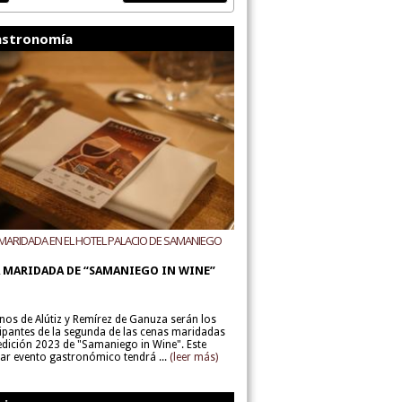
stronomía
MARIDADA EN EL HOTEL PALACIO DE SAMANIEGO
ODEGAS ALÚTIZ Y REMÍREZ DE GANUZA
 MARIDADA DE “SAMANIEGO IN WINE”
inos de Alútiz y Remírez de Ganuza serán los
cipantes de la segunda de las cenas maridadas
 edición 2023 de "Samaniego in Wine". Este
lar evento gastronómico tendrá ...
(leer más)