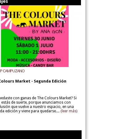
ajes
UP CAMPUZANO
Colours Market - Segunda Edición
uedaste con ganas de The Colours Market? Si
í, estás de suerte, porque anunciamos con
lusión que vuelve a nuestro espacio, en una
da edición y viene para quedarse....
(leer más)