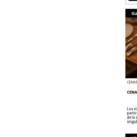
Ga
CENA 
CON B
CENA
Los v
parti
de la
singu