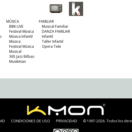
MÚSICA
FAMILIAR
BBK LIVE
Musical Familiar
Festival Música
DANZA FAMILIAR
o
Música Infantil
Infantil
Música
Taller Infantil
Festival Música
Opera Txiki
Musical
365 Jazz Bilbao
Musiketan
DAD
CONDICIONES DE USO
PRIVACIDAD
© 1997-2026. Todos los dere