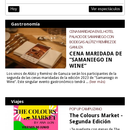
Ver espectáculos
Hoy
Gastronomía
CENA MARIDADA EN EL HOTEL
PALACIO DE SAMANIEGO CON
BODEGAS ALÚTIZ Y REMÍREZ DE
GANUZA
CENA MARIDADA DE
“SAMANIEGO IN
WINE”
Los vinos de Alútiz y Remírez de Ganuza serán los participantes de la
segunda de las cenas maridadas de la edición 2023 de "Samaniego in
Wine". Este singular evento gastronómico tendrá ...
(leer más)
Viajes
POP UP CAMPUZANO
The Colours Market -
Segunda Edición
¿Te quedaste con ganas de The