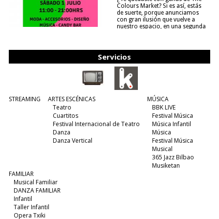
Colours Market? Si es así, estás
de suerte, porque anunciamos
con gran ilusión que vuelve a
nuestro espacio, en una segunda
edición y viene para quedarse....
(leer más)
Servicios
STREAMING
ARTES ESCÉNICAS
MÚSICA
Teatro
BBK LIVE
Cuartitos
Festival Música
Festival Internacional de Teatro
Música Infantil
Danza
Música
Danza Vertical
Festival Música
Musical
365 Jazz Bilbao
Musiketan
FAMILIAR
Musical Familiar
DANZA FAMILIAR
Infantil
Taller Infantil
Opera Txiki