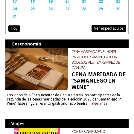
17
18
19
20
21
22
23
24
25
26
27
28
29
30
31
Ver espectáculos
Hoy
Gastronomía
CENA MARIDADA EN EL HOTEL
PALACIO DE SAMANIEGO CON
BODEGAS ALÚTIZ Y REMÍREZ DE
GANUZA
CENA MARIDADA DE
“SAMANIEGO IN
WINE”
Los vinos de Alútiz y Remírez de Ganuza serán los participantes de la
segunda de las cenas maridadas de la edición 2023 de "Samaniego in
Wine". Este singular evento gastronómico tendrá ...
(leer más)
Viajes
POP UP CAMPUZANO