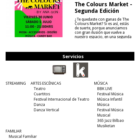
The Colours Market -
Segunda Edición
¿Te quedaste con ganas de The
Colours Market? Si es así, estás
de suerte, porque anunciamos
con gran ilusión que vuelve a
nuestro espacio, en una segunda
edición y viene para quedarse....
(leer más)
Servicios
STREAMING
ARTES ESCÉNICAS
MÚSICA
Teatro
BBK LIVE
Cuartitos
Festival Música
Festival Internacional de Teatro
Música Infantil
Danza
Música
Danza Vertical
Festival Música
Musical
365 Jazz Bilbao
Musiketan
FAMILIAR
Musical Familiar